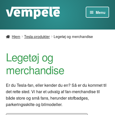
Spring
Spring
Menu
til
til
navigation
indhold
Tesla-produkter
Hjem
Tesla-produkter
Legetøj og merchandise
Opladerne
Legetøj og
Tilbud
merchandise
Omkring
Kontakt os
Er du Tesla-fan, eller kender du en? Så er du kommet til
det rette sted. Vi har et udvalg af fan-merchandise til
DA
både store og små fans, herunder stofbadges,
parkeringsskilte og bilmodeller.