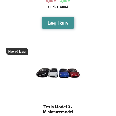
Den
Den
4,90
€
3,90
€
(Inkl. moms)
oprindelige
aktuelle
pris
pris
var:
er:
Læg i kurv
4,90 €.
3,90 €.
Ikke på lager
Tesla Model 3 -
Miniaturemodel