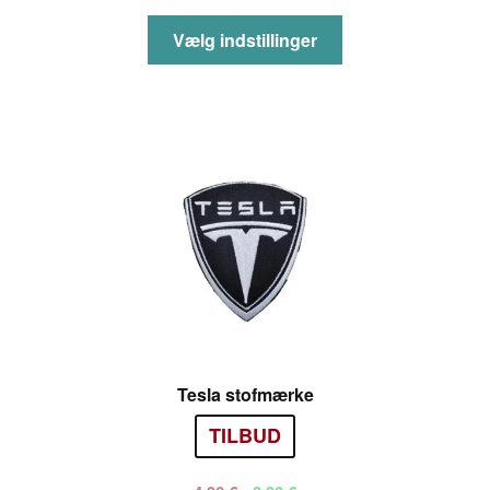
Dette
Vælg indstillinger
vare
har
flere
varianter.
Mulighederne
kan
vælges
på
varesiden
Tesla stofmærke
TILBUD