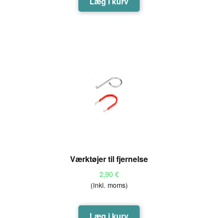
Læg i kurv
00
ud
af
5
Værktøjer til fjernelse
2,90
€
(Inkl. moms)
Læg i kurv