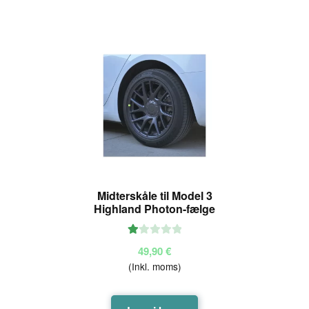
Midterskåle til Model 3
Highland Photon-fælge
V
49,90
€
ur
(Inkl. moms)
de
ret
1.