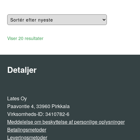
flere
varianter.
Mulighederne
kan
vælges
Sorteret
Viser 20 resultater
på
efter
varesiden
seneste
Detaljer
Lates Oy
Paavontie 4, 33960 Pirkkala
Virksomheds-ID: 3410782-6
Meddelelse om beskyttelse af personlige oplysninger
Betalingsmetoder
Leveringsmetoder