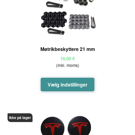
Møtrikbeskyttere 21 mm
10,00
€
(Inkl. moms)
Dette
Vælg indstillinger
vare
har
flere
varianter.
Ikke på lager
Mulighederne
kan
vælges