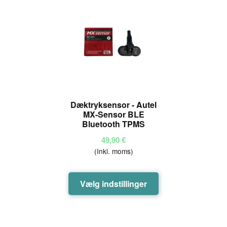
Dæktryksensor - Autel
MX-Sensor BLE
Bluetooth TPMS
49,90
€
(Inkl. moms)
Dette
Vælg indstillinger
vare
har
flere