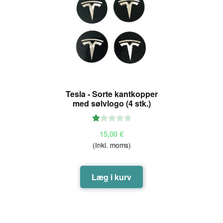
Tesla - Sorte kantkopper
med sølvlogo (4 stk.)
V
15,00
€
ur
(Inkl. moms)
de
ret
1.
Læg i kurv
00
ud
af
5