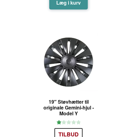
Læg i kurv
19″ Støvhætter til
originale Gemini-hjul -
Model Y
V
TILBUD
ur