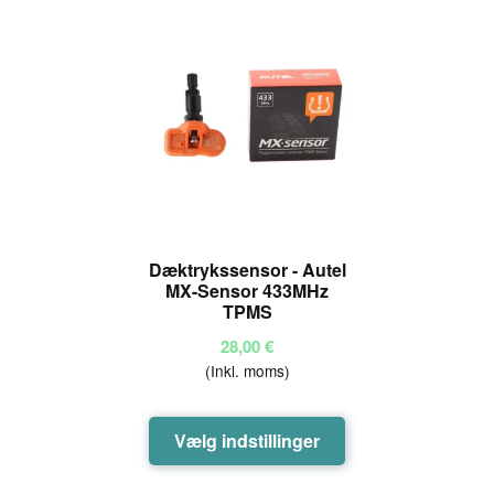
Dæktrykssensor - Autel
MX-Sensor 433MHz
TPMS
28,00
€
(Inkl. moms)
Dette
Vælg indstillinger
vare
har