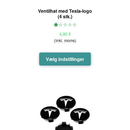
Ventilhat med Tesla-logo
(4 stk.)
V
4,90
€
ur
(Inkl. moms)
de
ret
Dette
1.
Vælg indstillinger
vare
00
ud
har
af
flere
5
varianter.
Mulighederne
kan
vælges
på
varesiden