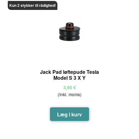
Kun 2 stykker til rådighed!
Jack Pad løftepude Tesla
Model S 3 X Y
3,90
€
(Inkl. moms)
Læg i kurv