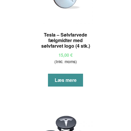
Tesla – Sølvfarvede
fælgmidter med
sølvfarvet logo (4 stk.)
15,00
€
(Inkl. moms)
Læs mere