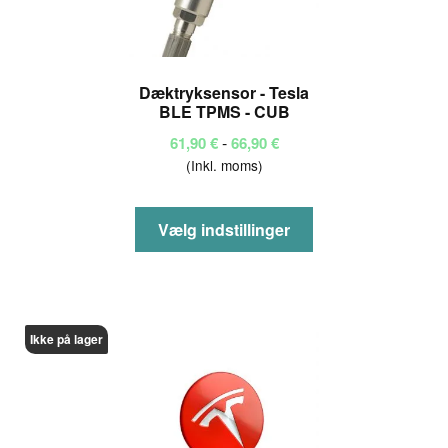
Dæktryksensor - Tesla
BLE TPMS - CUB
Prisinterval:
-
61,90
€
66,90
€
(Inkl. moms)
61,90 €
til
66,90 €
Dette
Vælg indstillinger
vare
har
flere
varianter.
Ikke på lager
Mulighederne
kan
vælges
på
varesiden