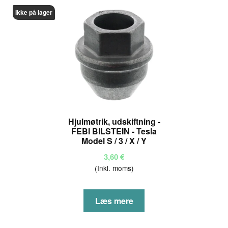
varianter.
Ikke på lager
Mulighederne
kan
vælges
på
varesiden
Hjulmøtrik, udskiftning -
FEBI BILSTEIN - Tesla
Model S / 3 / X / Y
3,60
€
(Inkl. moms)
Læs mere