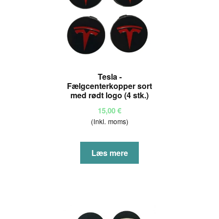
på
varesiden
Tesla -
Fælgcenterkopper sort
med rødt logo (4 stk.)
15,00
€
(Inkl. moms)
Læs mere