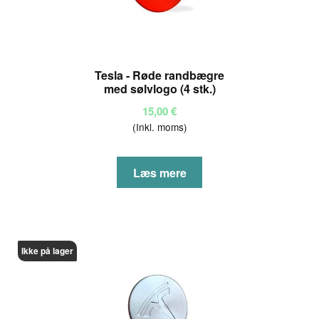
Tesla - Røde randbægre
med sølvlogo (4 stk.)
15,00
€
(Inkl. moms)
Læs mere
Ikke på lager