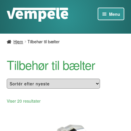
Spring
Spring
Menu
til
til
navigation
indhold
Tesla-produkter
Hjem
Tilbehør til bælter
Opladerne
Tilbehør til bælter
Tilbud
Omkring
Kontakt os
Sorteret
Viser 20 resultater
efter
DA
seneste