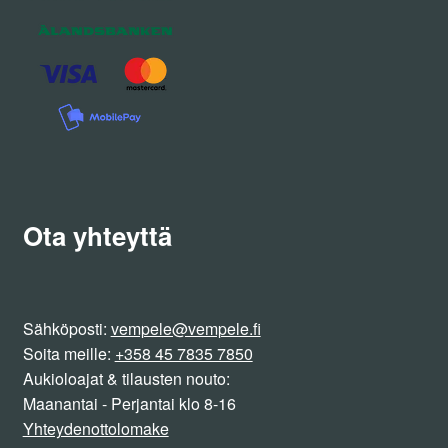
Ota yhteyttä
Sähköposti:
vempele@vempele.fi
Soita meille:
+358 45 7835 7850
Aukioloajat & tilausten nouto:
Maanantai - Perjantai klo 8-16
Yhteydenottolomake