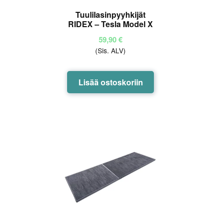
Tuulilasinpyyhkijät
RIDEX – Tesla Model X
59,90
€
(Sis. ALV)
Lisää ostoskoriin