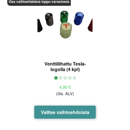
Osa vaihtoehdoista loppu varastosta
Voit
tehdä
valinnat
tuotteen
sivulla.
Venttiilihattu Tesla-
logolla (4 kpl)
Ar
4,90
€
vo
(Sis. ALV)
ste
lu
Tällä
tu
Valitse vaihtoehdoista
tuotteella
ott
ee
on
sta