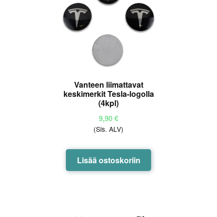
valinnat
tuotteen
sivulla.
Vanteen liimattavat
keskimerkit Tesla-logolla
(4kpl)
9,90
€
(Sis. ALV)
Lisää ostoskoriin