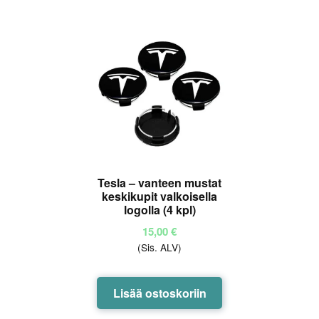
muunnelma.
Voit
tehdä
valinnat
tuotteen
sivulla.
Tesla – vanteen mustat
keskikupit valkoisella
logolla (4 kpl)
15,00
€
(Sis. ALV)
Lisää ostoskoriin