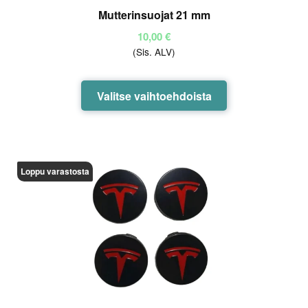
Mutterinsuojat 21 mm
10,00
€
(Sis. ALV)
Tällä
Valitse vaihtoehdoista
tuotteella
on
useampi
muunnelma.
Loppu varastosta
Voit
tehdä
valinnat
tuotteen
sivulla.