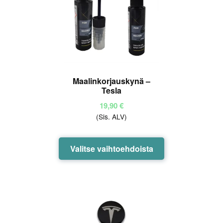
Maalinkorjauskynä –
Tesla
19,90
€
(Sis. ALV)
Tällä
Valitse vaihtoehdoista
tuotteella
on
useampi
muunnelma.
Voit
tehdä