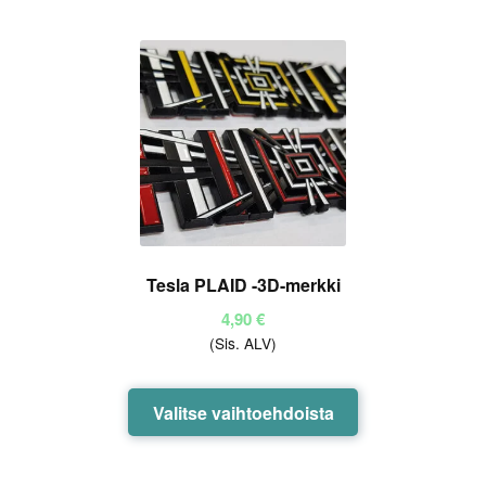
useampi
:
muunnelma.
1.
Voit
00
tehdä
/ 5
valinnat
tuotteen
sivulla.
Tesla PLAID -3D-merkki
4,90
€
(Sis. ALV)
Tällä
Valitse vaihtoehdoista
tuotteella
on
useampi