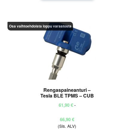
Osa vaihtoehdoista loppu varastosta
Rengaspaineanturi –
Tesla BLE TPMS – CUB
-
61,90
€
Hintaluokka:
66,90
€
(Sis. ALV)
61,90 €
-