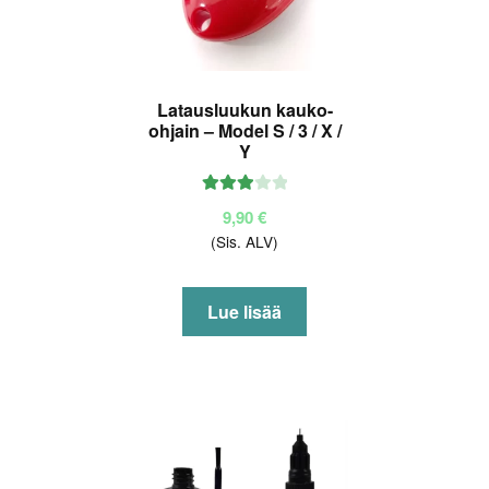
Latausluukun kauko-
ohjain – Model S / 3 / X /
Y
Arvoste
9,90
€
lu
(Sis. ALV)
tuottees
ta:
3.00
/ 5
Lue lisää