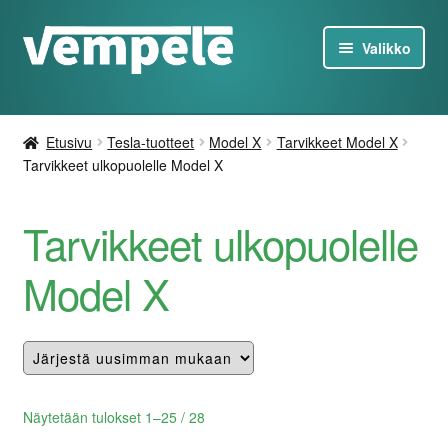
Siirry
Siirry
Valikko
navigointiin
sisältöön
Tesla-Tuotteet
Etusivu
Tesla-tuotteet
Model X
Tarvikkeet Model X
Laturit
Tarvikkeet ulkopuolelle Model X
Tarjoukset
Tarvikkeet ulkopuolelle
Tietoa
Model X
Ota yhteyttä
FI
Lajiteltu
Näytetään tulokset 1–25 / 28
uusimman