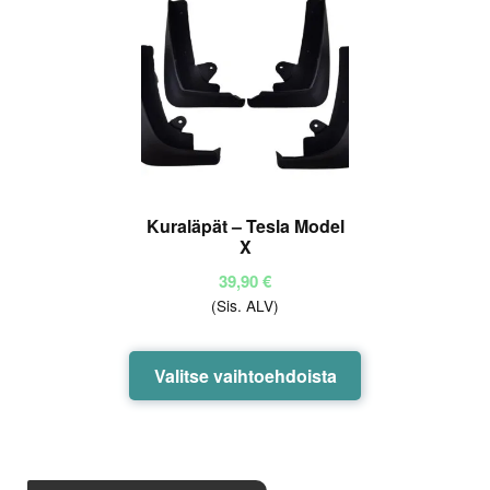
Kuraläpät – Tesla Model
X
39,90
€
(Sis. ALV)
Tällä
Valitse vaihtoehdoista
tuotteella
on
useampi
muunnelma.