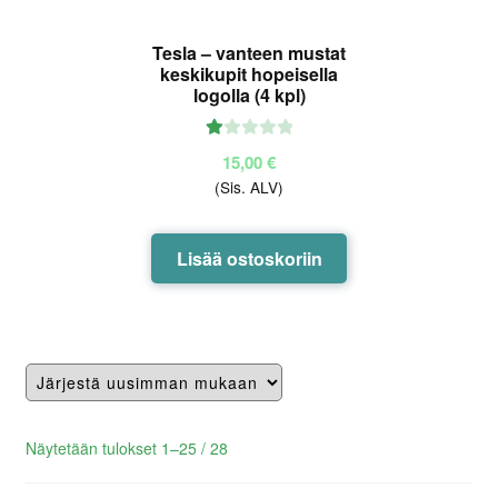
Tesla – vanteen mustat
keskikupit hopeisella
logolla (4 kpl)
Ar
15,00
€
vo
(Sis. ALV)
ste
lu
tu
Lisää ostoskoriin
ott
ee
sta
:
1.
00
/ 5
Lajiteltu
Näytetään tulokset 1–25 / 28
uusimman
mukaan