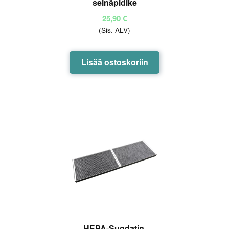
seinäpidike
25,90
€
(Sis. ALV)
Lisää ostoskoriin
HEPA-Suodatin,