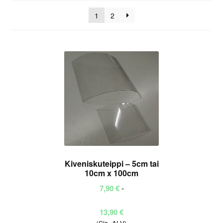
mukaan
1
2
Kiveniskuteippi – 5cm tai
10cm x 100cm
-
7,90
€
Hintaluokka:
13,90
€