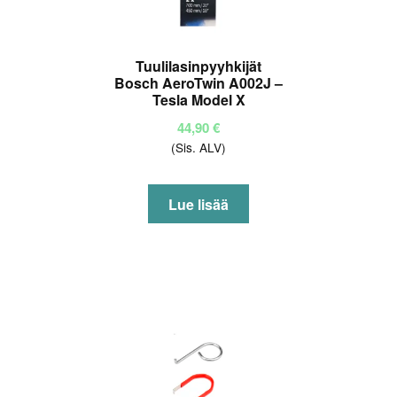
Tuulilasinpyyhkijät
Bosch AeroTwin A002J –
Tesla Model X
44,90
€
(Sis. ALV)
Lue lisää