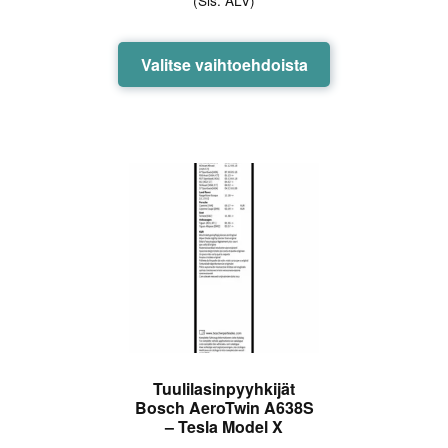
(Sis. ALV)
7,90 €
-
13,90 €
Tällä
Valitse vaihtoehdoista
tuotteella
on
useampi
muunnelma.
Voit
tehdä
valinnat
tuotteen
sivulla.
Tuulilasinpyyhkijät
Bosch AeroTwin A638S
– Tesla Model X