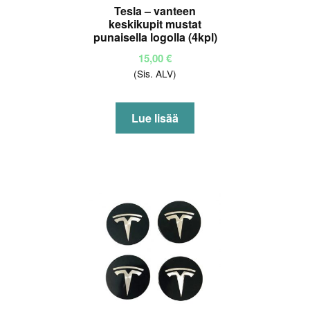
Tesla – vanteen
keskikupit mustat
punaisella logolla (4kpl)
15,00
€
(Sis. ALV)
Lue lisää