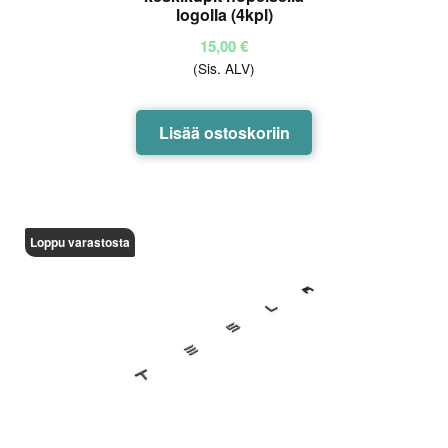
logolla (4kpl)
15,00
€
(Sis. ALV)
Lisää ostoskoriin
Loppu varastosta