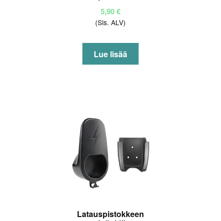
5,90
€
(Sis. ALV)
Lue lisää
Latauspistokkeen