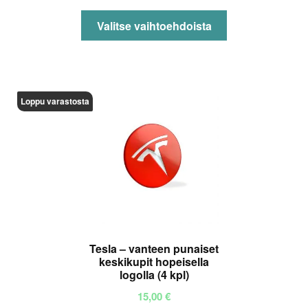
66,90 €
Tällä
Valitse vaihtoehdoista
tuotteella
on
useampi
muunnelma.
Loppu varastosta
Voit
tehdä
valinnat
tuotteen
sivulla.
Tesla – vanteen punaiset
keskikupit hopeisella
logolla (4 kpl)
15,00
€