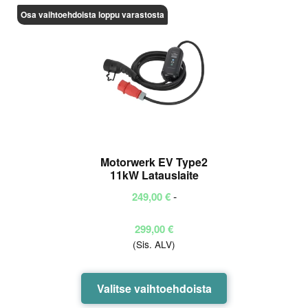
muunnelma.
Osa vaihtoehdoista loppu varastosta
Voit
tehdä
valinnat
tuotteen
sivulla.
Motorwerk EV Type2
11kW Latauslaite
-
249,00
€
Hintaluokka:
299,00
€
(Sis. ALV)
249,00 €
-
299,00 €
Tällä
Valitse vaihtoehdoista
tuotteella