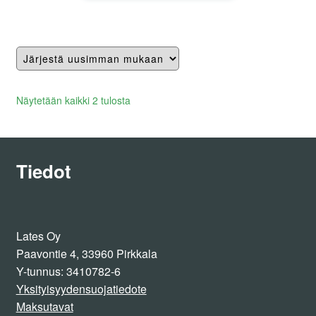
on
useampi
muunnelma.
Voit
tehdä
valinnat
Lajiteltu
Näytetään kaikki 2 tulosta
tuotteen
uusimman
sivulla.
mukaan
Tiedot
Lates Oy
Paavontie 4, 33960 Pirkkala
Y-tunnus: 3410782-6
Yksityisyydensuojatiedote
Maksutavat