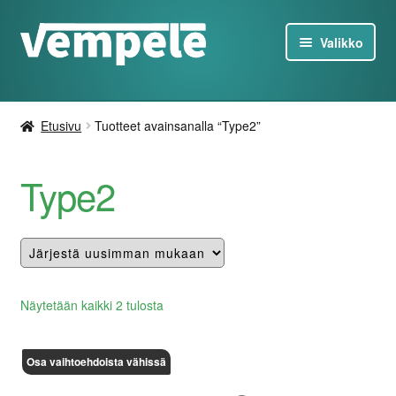
Siirry
Siirry
Valikko
navigointiin
sisältöön
Tesla-Tuotteet
Etusivu
Tuotteet avainsanalla “Type2”
Laturit
Type2
Tarjoukset
Tietoa
Ota yhteyttä
Lajiteltu
Näytetään kaikki 2 tulosta
uusimman
FI
mukaan
Osa vaihtoehdoista vähissä