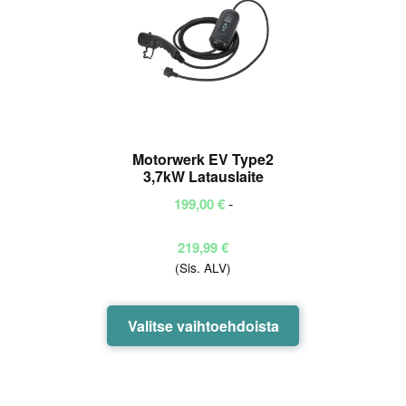
Motorwerk EV Type2
3,7kW Latauslaite
-
199,00
€
Hintaluokka:
219,99
€
(Sis. ALV)
199,00 €
-
219,99 €
Tällä
Valitse vaihtoehdoista
tuotteella
on
useampi