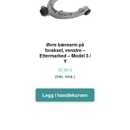
Øvre bærearm på
foraksel, venstre –
Ettermarked – Model 3 /
Y
47,90
€
(Inkl. mva.)
Legg i handlekurven