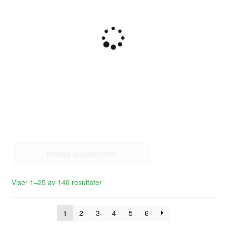
Nollaa suodattimet
Sortert
Viser 1–25 av 140 resultater
etter
siste
1
2
3
4
5
6