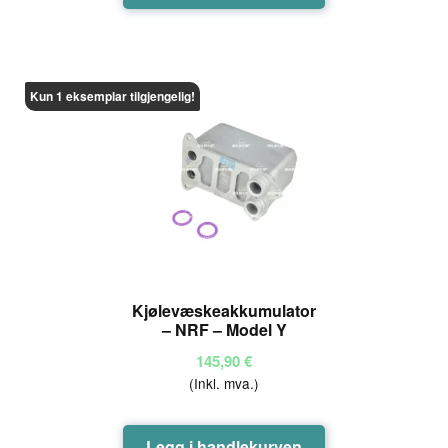
Kun 1 eksemplar tilgjengelig!
Kjølevæskeakkumulator
– NRF – Model Y
145,90
€
(Inkl. mva.)
Legg i handlekurven