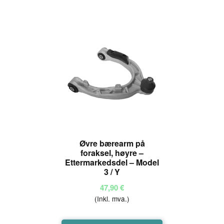
Øvre bærearm på
foraksel, høyre –
Ettermarkedsdel – Model
3 / Y
47,90
€
(Inkl. mva.)