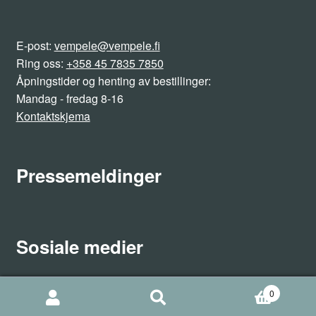
E-post:
vempele@vempele.fi
Ring oss:
+358 45 7835 7850
Åpningstider og henting av bestillinger:
Mandag - fredag 8-16
Kontaktskjema
Pressemeldinger
Sosiale medier
0
Søk
Søk
Facebook
Instagram
etter: