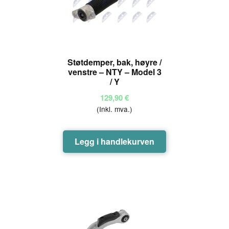
Støtdemper, bak, høyre /
venstre – NTY – Model 3
/ Y
129,90
€
(Inkl. mva.)
Legg i handlekurven