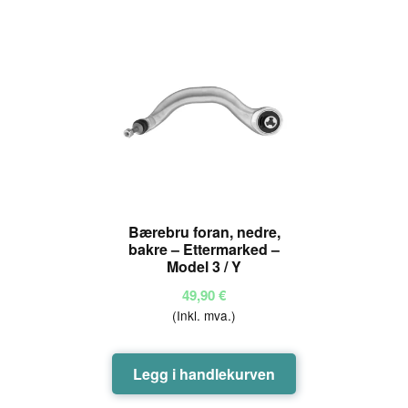
Bærebru foran, nedre,
bakre – Ettermarked –
Model 3 / Y
49,90
€
(Inkl. mva.)
Legg i handlekurven