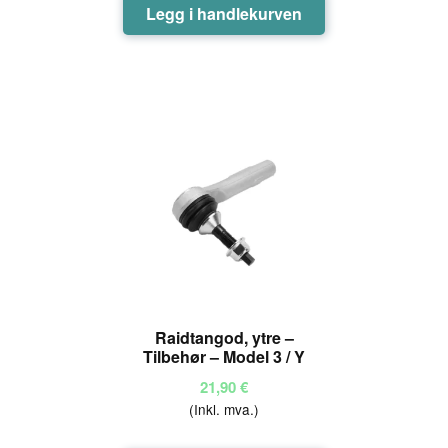
Legg i handlekurven
Raidtangod, ytre –
Tilbehør – Model 3 / Y
21,90
€
(Inkl. mva.)