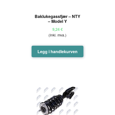
Baklukegassfjær – NTY
– Model Y
9,24
€
(Inkl. mva.)
Legg i handlekurven