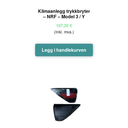
Klimaanlegg trykkbryter
– NRF – Model 3 / Y
107,20
€
(Inkl. mva.)
Legg i handlekurven