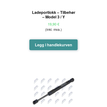
Ladeportlokk – Tilbehør
– Model 3 / Y
19,90
€
(Inkl. mva.)
Legg i handlekurven