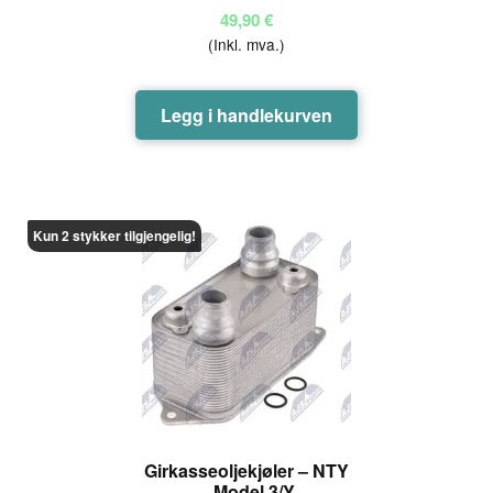
49,90
€
(Inkl. mva.)
Legg i handlekurven
Kun 2 stykker tilgjengelig!
Girkasseoljekjøler – NTY
– Model 3/Y