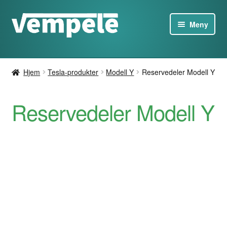
Gå
Hopp
Meny
til
til
navigasjon
innhold
Tesla-produkter
Hjem
Tesla-produkter
Modell Y
Reservedeler Modell Y
Ladere
Reservedeler Modell Y
Tilbud
Om
Kontakt oss
NO