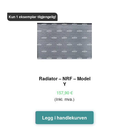
Kun 1 eksemplar tilgjengelig!
Radiator – NRF – Model
Y
157,90
€
(Inkl. mva.)
Legg i handlekurven