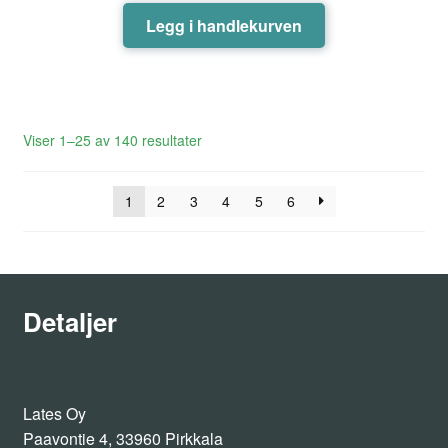
Legg i handlekurven
Sortert
Viser 1–25 av 140 resultater
etter
siste
1
2
3
4
5
6
Detaljer
Lates Oy
Paavontie 4, 33960 Pirkkala