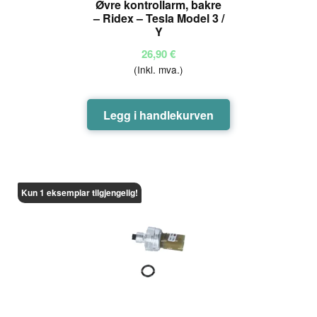
Øvre kontrollarm, bakre
– Ridex – Tesla Model 3 /
Y
26,90
€
(Inkl. mva.)
Legg i handlekurven
Kun 1 eksemplar tilgjengelig!