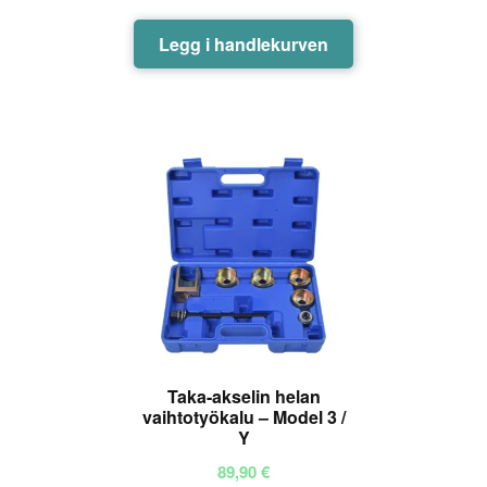
Legg i handlekurven
Taka-akselin helan
vaihtotyökalu – Model 3 /
Y
89,90
€