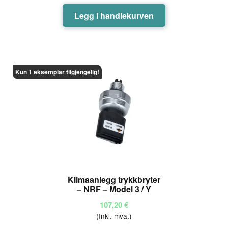
Legg i handlekurven
Kun 1 eksemplar tilgjengelig!
Klimaanlegg trykkbryter
– NRF – Model 3 / Y
107,20
€
(Inkl. mva.)