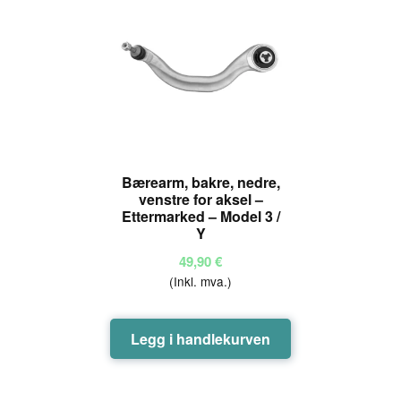
Bærearm, bakre, nedre,
venstre for aksel –
Ettermarked – Model 3 /
Y
49,90
€
(Inkl. mva.)
Legg i handlekurven