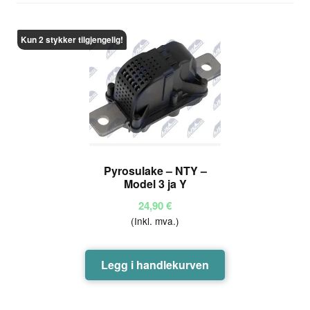
Kun 2 stykker tilgjengelig!
Pyrosulake – NTY –
Model 3 ja Y
24,90
€
(Inkl. mva.)
Legg i handlekurven