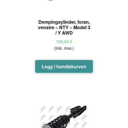
Dempingsylinder, foran,
venstre – NTY – Model 3
/ Y AWD
199,90
€
(Inkl. mva.)
Legg i handlekurven