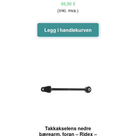
49,90
€
(Inkl. mva.)
Legg i handlekurven
Takkakselens nedre
bærearm, foran – Ridex –