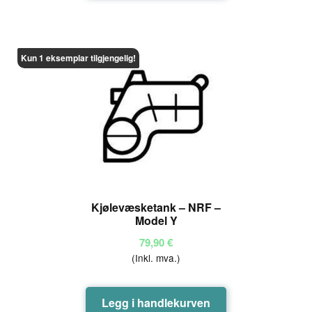
Kun 1 eksemplar tilgjengelig!
Kjølevæsketank – NRF –
Model Y
79,90
€
(Inkl. mva.)
Legg i handlekurven