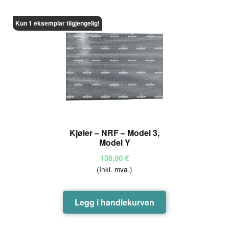
Kun 1 eksemplar tilgjengelig!
Kjøler – NRF – Model 3,
Model Y
138,90
€
(Inkl. mva.)
Legg i handlekurven