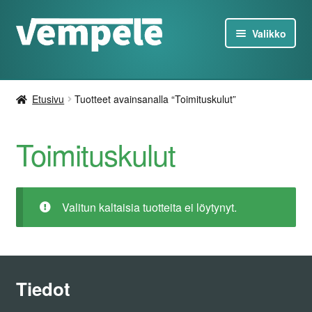
Siirry
Siirry
Valikko
navigointiin
sisältöön
Tesla-Tuotteet
Etusivu
Tuotteet avainsanalla “Toimituskulut”
Laturit
Toimituskulut
Tarjoukset
Tietoa
Valitun kaltaisia tuotteita ei löytynyt.
Ota yhteyttä
FI
Tiedot