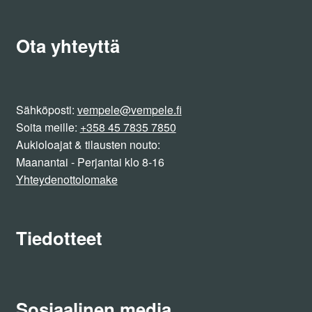
Ota yhteyttä
Sähköposti:
vempele@vempele.fi
Soita meille:
+358 45 7835 7850
Aukioloajat & tilausten nouto:
Maanantai - Perjantai klo 8-16
Yhteydenottolomake
Tiedotteet
Sosiaalinen media