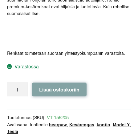
premium-kesärenkaat ovat hiljaisia ja luotettavia. Kuin rehelliset
suomalaiset itse.
Renkaat toimitetaan suoraan yhteistyökumppanin varastolta.
Varastossa
Kontio
Lisää ostoskoriin
BearPaw
235/55R18
100V
-
VT-155205
Tuotetunnus (SKU):
Tesla
Avainsanat tuotteelle
bearpaw
,
Kesärengas
,
kontio
,
Model Y
,
Tesla
Model