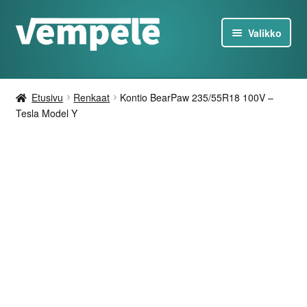
Siirry
Siirry
Valikko
navigointiin
sisältöön
Tesla-Tuotteet
Etusivu
Renkaat
Kontio BearPaw 235/55R18 100V –
Laturit
Tesla Model Y
Tarjoukset
Tietoa
Ota yhteyttä
FI