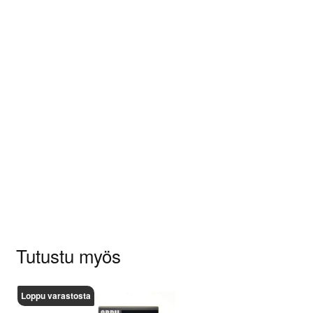
Arviot
Tuotearvioita ei vielä ole.
Sinun on
kirjauduttava sisään
kun haluat
kirjoittaa arvioinnin.
Tutustu myös
Loppu varastosta