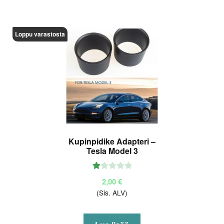
sta
:
1.
Loppu varastosta
00
/ 5
Kupinpidike Adapteri –
Tesla Model 3
Ar
2,00
€
vo
(Sis. ALV)
ste
lu
tu