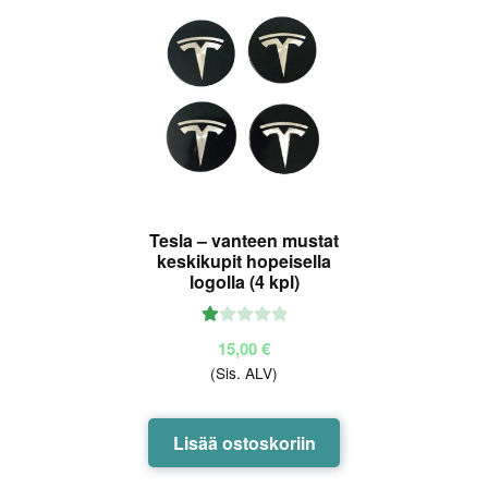
Tesla – vanteen mustat
keskikupit hopeisella
logolla (4 kpl)
Ar
15,00
€
vo
(Sis. ALV)
ste
lu
tu
Lisää ostoskoriin
ott
ee