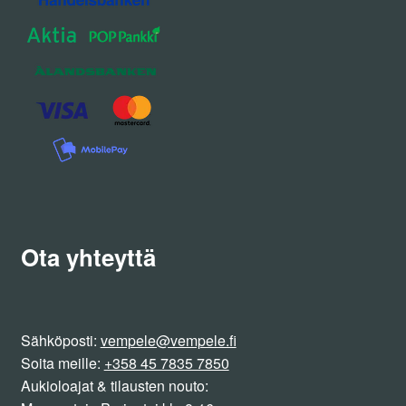
Ota yhteyttä
Sähköposti:
vempele@vempele.fi
Soita meille:
+358 45 7835 7850
Aukioloajat & tilausten nouto: