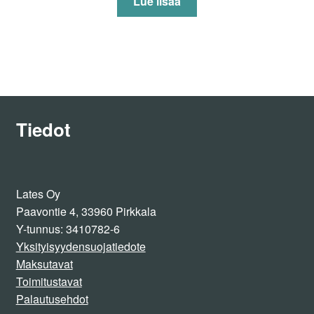
Lue lisää
ott
ee
sta
:
1.
00
/ 5
Tiedot
Lates Oy
Paavontie 4, 33960 Pirkkala
Y-tunnus: 3410782-6
Yksityisyydensuojatiedote
Maksutavat
Toimitustavat
Palautusehdot