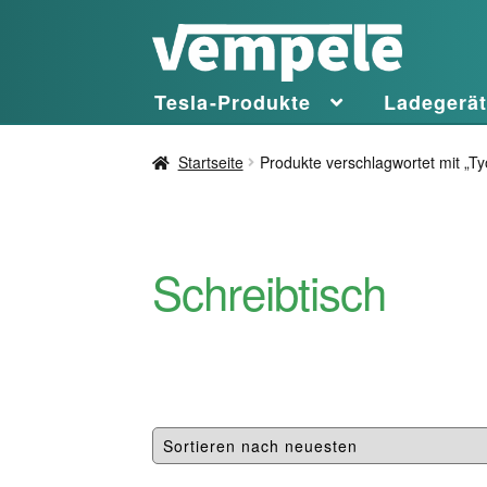
Zur
Zum
Navigation
Inhalt
Tesla-Produkte
Ladegerä
springen
springen
Startseite
Produkte verschlagwortet mit „Ty
Schreibtisch