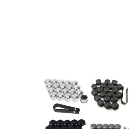
Du skal være
logged in
for at afgi