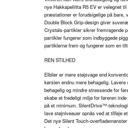
nye Hakkapeliitta R5 EV er velegnet til 
præstationer er forudsigelige på bare,
Double Block Grip-design giver suveræn
Crystals-partikler sikrer fremragende 
partikler fungerer som indbyggede pig
partiklerne frem og fungerer som en ti
REN STILHED
Elbiler er mere støjsvage end konventio
kørslen endnu mere behagelig. Lavere 
behagelig og mindre stressende for fører
skabe et fredeligt miljø for føreren inde
på et minimum. SilentDrive™-teknolog
lave støjniveauer opnås ved at tilføje e
Det nye Silent Touch-overflademønster