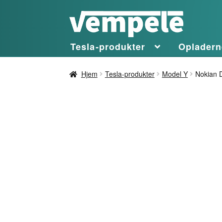
Spring
Spring
til
til
Tesla-produkter
Opladern
navigation
indhold
Hjem
Tesla-produkter
Model Y
Nokian 