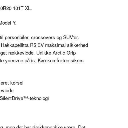
40R20 101T XL.
Model Y.
til personbiler, crossovers og SUV'er.
er Hakkapeliitta R5 EV maksimal sikkerhed
 øget rækkevidde. Unikke Arctic Grip
ste ydeevne på is. Kørekomforten sikres
eret kørsel
kevidde
 SilentDrive™-teknologi
lig, men det bør dækkene ikke være. Det