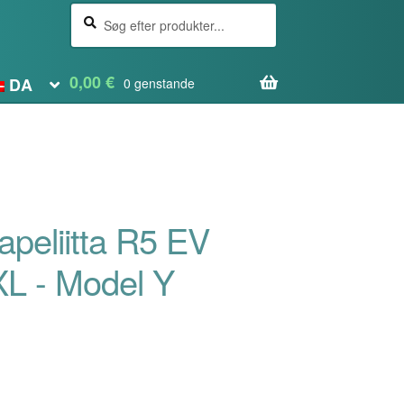
Søg
Søg
efter:
efter
0,00
€
DA
0 genstande
peliitta R5 EV
L - Model Y