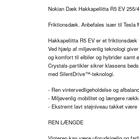
Nokian Dæk Hakkapeliitta R5 EV 255/
Friktionsdæk. Anbefales især til Tesla 
Hakkapeliitta R5 EV er et friktionsdæk 
Ved hjælp af miljøvenlig teknologi giv
og komfort til elbiler og hybrider samt
Crystals-partikler sikrer klassens bed
med SilentDrive™-teknologi.
- Ren vintervedligeholdelse og afbalanc
- Miljøvenlig mobilitet og længere ræk
- Ekstremt lavt støjniveau takket være
REN LÆNGDE
Vinteren kan være uforudsigelig og far