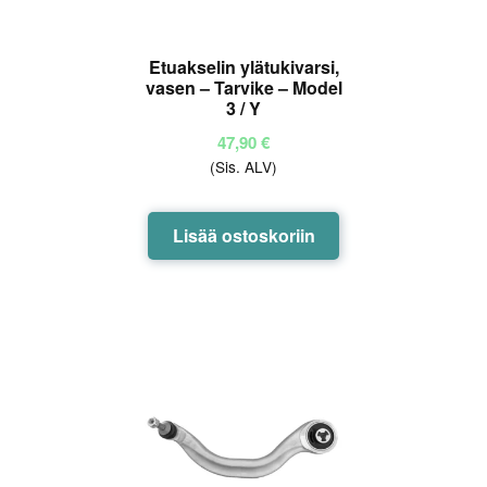
Etuakselin ylätukivarsi,
vasen – Tarvike – Model
3 / Y
47,90
€
(Sis. ALV)
Lisää ostoskoriin