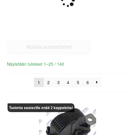
Nollaa suodattimet
Lajiteltu
Näytetään tulokset 1–25 / 140
uusimman
mukaan
1
2
3
4
5
6
Tuotetta saatavilla enää 2 kappaletta!