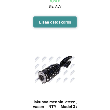
9,24
€
(Sis. ALV)
Lisää ostoskoriin
Iskunvaimennin, eteen,
vasen – NTY – Model 3 /