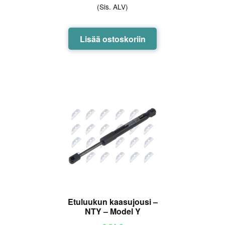
(Sis. ALV)
Lisää ostoskoriin
Etuluukun kaasujousi –
NTY – Model Y