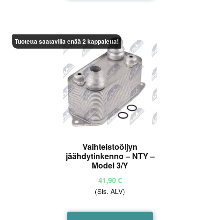
Tuotetta saatavilla enää 2 kappaletta!
Vaihteistoöljyn
jäähdytinkenno – NTY –
Model 3/Y
41,90
€
(Sis. ALV)