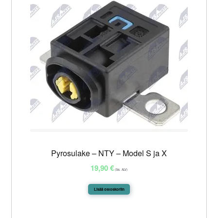
Pyrosulake – NTY – Model S ja X
19,90
€
(Sis. ALV)
Lisää ostoskoriin