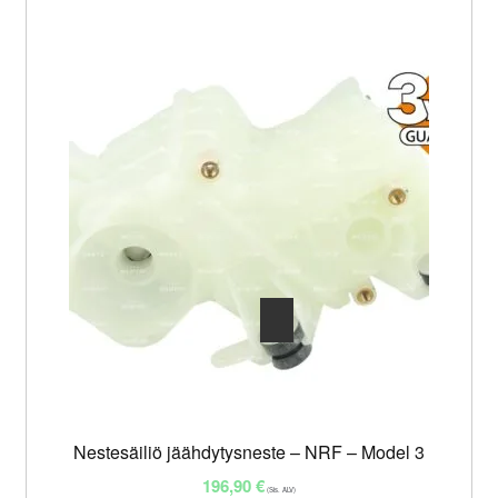
Nestesäiliö jäähdytysneste – NRF – Model 3
196,90
€
(Sis. ALV)