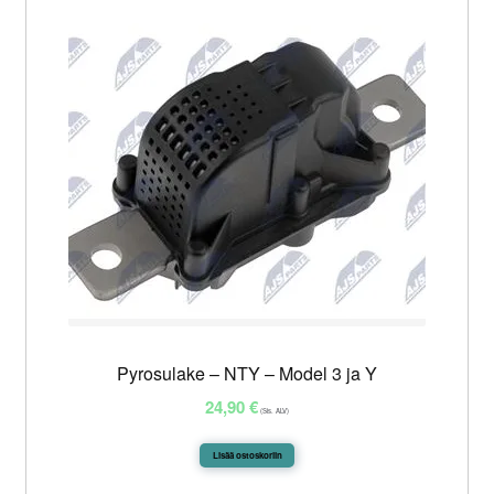
Pyrosulake – NTY – Model 3 ja Y
24,90
€
(Sis. ALV)
Lisää ostoskoriin