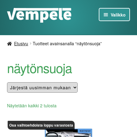
Siirry
Siirry
Valikko
navigointiin
sisältöön
Tesla-Tuotteet
Etusivu
Tuotteet avainsanalla “näytönsuoja”
Laturit
näytönsuoja
Tarjoukset
Tietoa
Ota yhteyttä
Lajiteltu
Näytetään kaikki 2 tulosta
uusimman
FI
mukaan
Osa vaihtoehdoista loppu varastosta