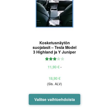
Kosketusnäytön
suojalasit – Tesla Model
3 Highland ja Y Juniper
Arvoste
-
11,90
€
lu
tuottees
Hintaluokka:
18,90
€
ta:
3.00
(Sis. ALV)
11,90 €
/ 5
-
18,90 €
Tällä
Valitse vaihtoehdoista
tuotteella
on