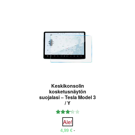
useampi
muunnelma.
Voit
tehdä
valinnat
tuotteen
sivulla.
Keskikonsolin
kosketusnäytön
suojalasi – Tesla Model 3
/ Y
Arvostel
Ale!
u
-
4,99
€
tuotteest