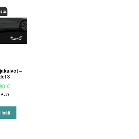
mukaan
osta
akalvot –
el 3
,90
€
. ALV)
lisää