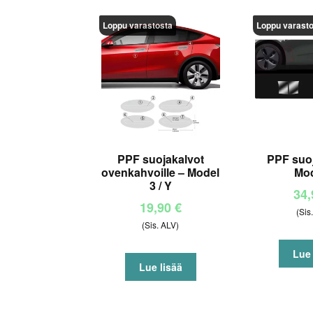
Loppu varastosta
Loppu varast
PPF suojakalvot
PPF suoj
ovenkahvoille – Model
Mod
3 / Y
34
19,90
€
(Sis
(Sis. ALV)
Lue 
Lue lisää