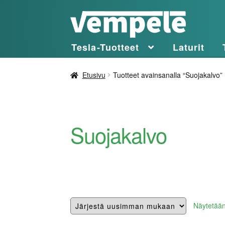
Siirry
Siirry
navigointiin
sisältöön
Tesla-Tuotteet
Laturit
Etusivu
Tuotteet avainsanalla “Suojakalvo”
Suojakalvo
Näytetään 