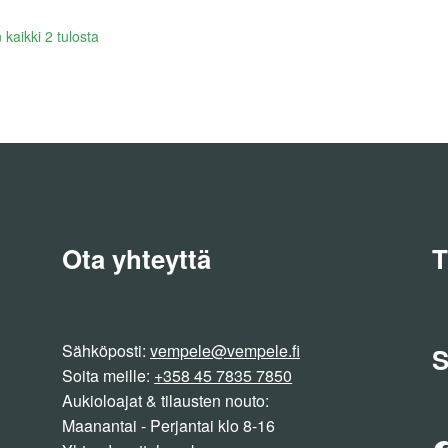
Lajiteltu
kaikki 2 tulosta
uusimman
mukaan
Ota yhteyttä
T
Sähköposti:
vempele@vempele.fi
S
Soita meille:
+358 45 7835 7850
Aukioloajat & tilausten nouto:
Maanantai - Perjantai klo 8-16