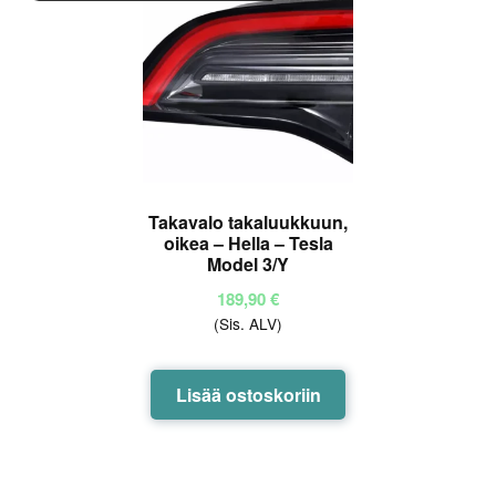
Takavalo takaluukkuun,
oikea – Hella – Tesla
Model 3/Y
189,90
€
(Sis. ALV)
Lisää ostoskoriin