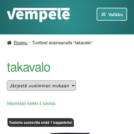
Siirry
Siirry
Valikko
navigointiin
sisältöön
Tesla-Tuotteet
Etusivu
Tuotteet avainsanalla “takavalo”
Laturit
takavalo
Tarjoukset
Tietoa
Ota yhteyttä
Lajiteltu
Näytetään kaikki 4 tulosta
uusimman
FI
mukaan
Tuotetta saatavilla enää 1 kappaletta!