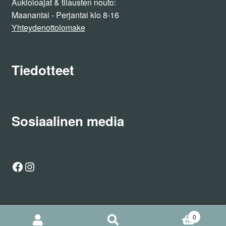
Aukioloajat & tilausten nouto:
Maanantai - Perjantai klo 8-16
Yhteydenottolomake
Tiedotteet
Sosiaalinen media
Facebook
Instagram
0
Etsi
Haku