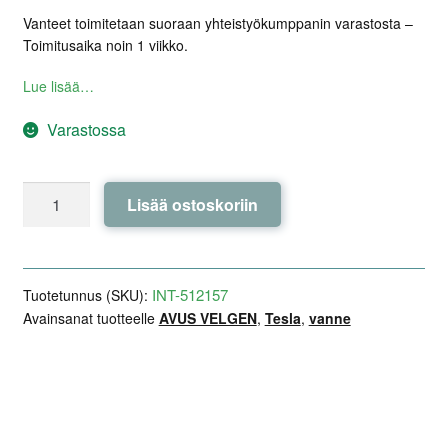
Vanteet toimitetaan suoraan yhteistyökumppanin varastosta –
Toimitusaika noin 1 viikko.
Lue lisää…
Varastossa
AVUS
Lisää ostoskoriin
VELGEN
AC-
M10
Gloss
INT-512157
Tuotetunnus (SKU):
Black
Avainsanat tuotteelle
AVUS VELGEN
,
Tesla
,
vanne
20x8,5
ET35
-
Lisätiedot
Arviot (0)
Kuvaus
Model
S