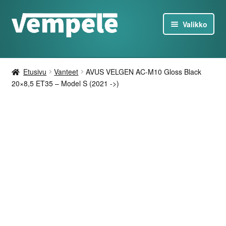
Siirry
Siirry
Valikko
navigointiin
sisältöön
Tesla-Tuotteet
Etusivu
Vanteet
AVUS VELGEN AC-M10 Gloss Black
Laturit
20×8,5 ET35 – Model S (2021 ->)
Tarjoukset
Tietoa
Ota yhteyttä
FI