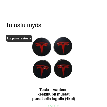
Tutustu myös
Loppu varastosta
Tesla – vanteen
keskikupit mustat
punaisella logolla (4kpl)
15,00
€