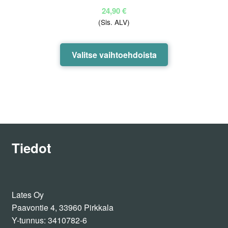
24,90
€
(Sis. ALV)
Tällä
Valitse vaihtoehdoista
tuotteella
on
useampi
muunnelma.
Voit
tehdä
valinnat
Tiedot
tuotteen
sivulla.
Lates Oy
Paavontie 4, 33960 Pirkkala
Y-tunnus: 3410782-6