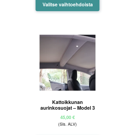
Tällä
Valitse vaihtoehdoista
tuotteella
on
useampi
muunnelma.
Voit
tehdä
valinnat
tuotteen
sivulla.
Kattoikkunan
aurinkosuojat – Model 3
45,00
€
(Sis. ALV)