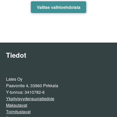
Tällä
Valitse vaihtoehdoista
tuotteella
on
useampi
muunnelma.
Voit
tehdä
valinnat
Tiedot
tuotteen
sivulla.
Lates Oy
Paavontie 4, 33960 Pirkkala
Y-tunnus: 3410782-6
Yksityisyydensuojatiedote
Maksutavat
Toimitustavat