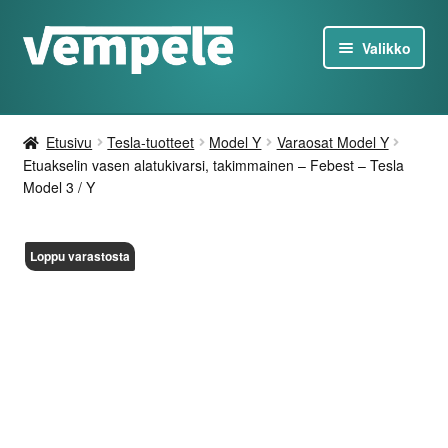
Siirry
Siirry
Valikko
navigointiin
sisältöön
Tesla-Tuotteet
Etusivu
Tesla-tuotteet
Model Y
Varaosat Model Y
Laturit
Etuakselin vasen alatukivarsi, takimmainen – Febest – Tesla
Model 3 / Y
Tarjoukset
Loppu varastosta
Tietoa
Ota yhteyttä
FI