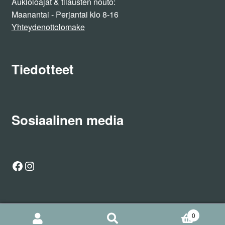
Aukioloajat & tilausten nouto:
Maanantai - Perjantai klo 8-16
Yhteydenottolomake
Tiedotteet
Sosiaalinen media
Facebook
Instagram
0
Etsi
Haku