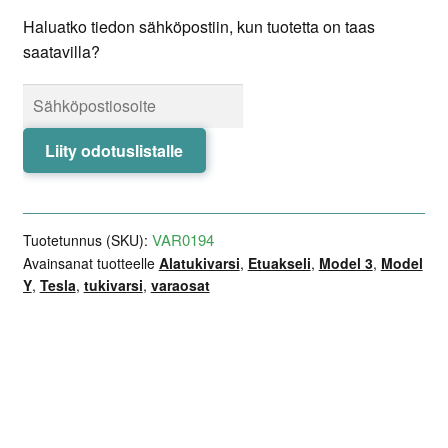
Haluatko tiedon sähköpostiin, kun tuotetta on taas
saatavilla?
Liity odotuslistalle
VAR0194
Tuotetunnus (SKU):
Avainsanat tuotteelle
Alatukivarsi
,
Etuakseli
,
Model 3
,
Model
Y
,
Tesla
,
tukivarsi
,
varaosat
Lisätiedot
Arviot (0)
Kuvaus