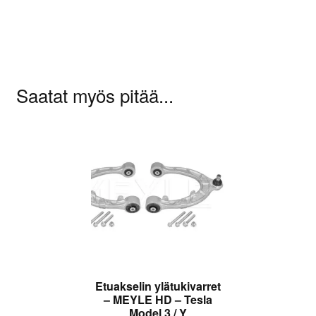
kirjoittaa arvioinnin.
Saatat myös pitää...
Etuakselin ylätukivarret
– MEYLE HD – Tesla
Model 3 / Y