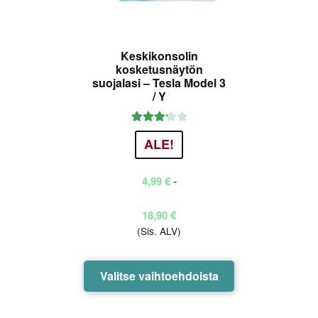
Keskikonsolin
kosketusnäytön
suojalasi – Tesla Model 3
/ Y
Arvostel
ALE!
u
tuotteest
-
4,99
€
a:
3.25
/
5
Hintaluokka:
18,90
€
(Sis. ALV)
4,99 €
-
18,90 €
Tällä
Valitse vaihtoehdoista
tuotteella
on