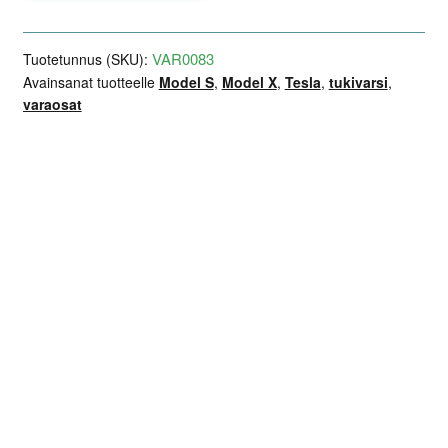
VAR0083
Tuotetunnus (SKU):
Avainsanat tuotteelle
Model S
,
Model X
,
Tesla
,
tukivarsi
,
varaosat
Lisätiedot
Arviot (0)
Kuvaus
Valmistaja: TEKNOROT
Valmistajan OE-viitenumerot: TS-198k
Teslan alkuperäisen osan tunnus:
TESLA 1044326-00-F
TESLA 1044326-00-H
TESLA 1044326-00-J