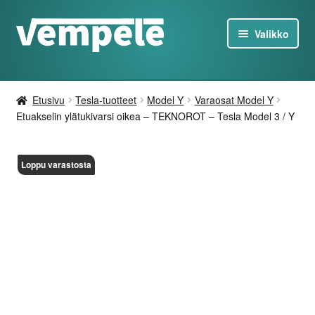
Siirry
Siirry
Valikko
navigointiin
sisältöön
Tesla-Tuotteet
Etusivu
Tesla-tuotteet
Model Y
Varaosat Model Y
Laturit
Etuakselin ylätukivarsi oikea – TEKNOROT – Tesla Model 3 / Y
Tarjoukset
Loppu varastosta
Tietoa
Ota yhteyttä
FI