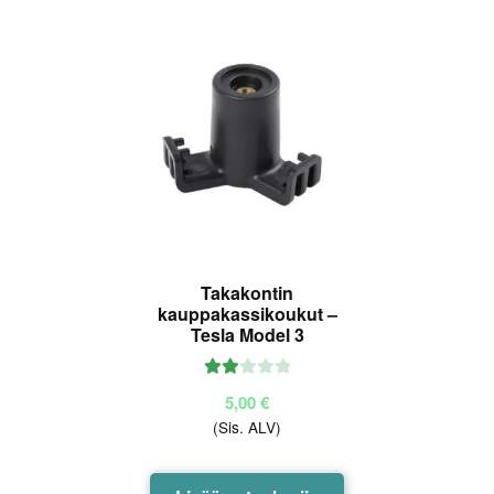
useampi
muunnelma.
Voit
tehdä
valinnat
tuotteen
sivulla.
Takakontin
kauppakassikoukut –
Tesla Model 3
Arvo
5,00
€
stelu
(Sis. ALV)
tuott
eesta:
2.00