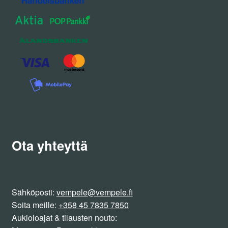
Ota yhteyttä
Sähköposti:
vempele@vempele.fi
Soita meille:
+358 45 7835 7850
Aukioloajat & tilausten nouto: