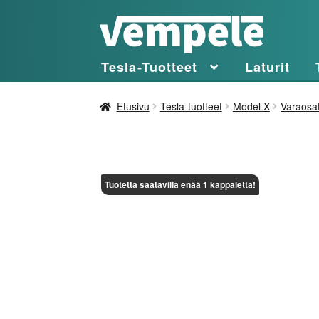
Siirry
Siirry
navigointiin
sisältöön
Tesla-Tuotteet
Laturit
Etusivu
Tesla-tuotteet
Model X
Varaosa
Tuotetta saatavilla enää 1 kappaletta!