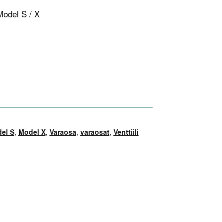
Model S / X
el S
,
Model X
,
Varaosa
,
varaosat
,
Venttiili