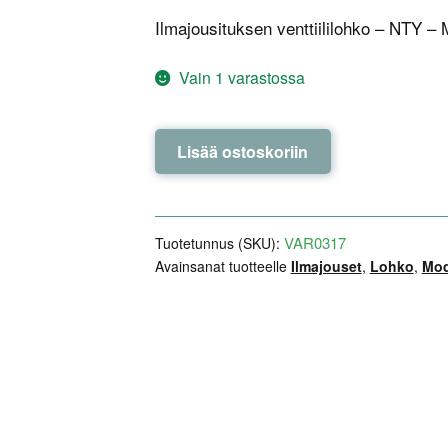
Ilmajousituksen venttiililohko – NTY – 
Vain 1 varastossa
Ilmajousituksen
Lisää ostoskoriin
venttiililohko
-
NTY
-
VAR0317
Tuotetunnus (SKU):
Model
Avainsanat tuotteelle
Ilmajouset
,
Lohko
,
Mod
S
/
X
määrä