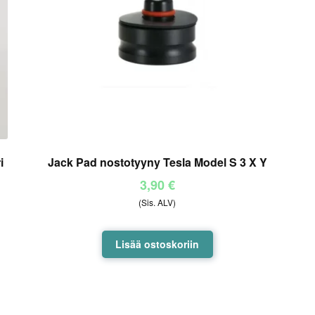
i
Jack Pad nostotyyny Tesla Model S 3 X Y
3,90
€
(Sis. ALV)
Lisää ostoskoriin