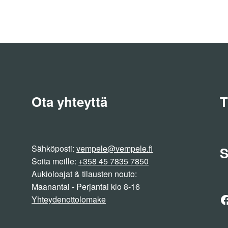
Ota yhteyttä
T
Sähköposti:
vempele@vempele.fi
S
Soita meille:
+358 45 7835 7850
Aukioloajat & tilausten nouto:
Maanantai - Perjantai klo 8-16
F
Yhteydenottolomake