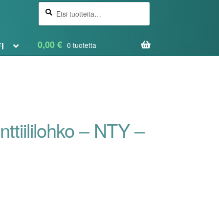
Etsi
Haku
0,00
€
FI
0 tuotetta
nttiililohko – NTY –