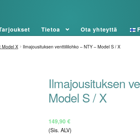
Tarjoukset
Tietoa
Ota yhteyttä
t Model X
Ilmajousituksen venttiililohko – NTY – Model S / X
Ilmajousituksen ve
Model S / X
149,90
€
(Sis. ALV)