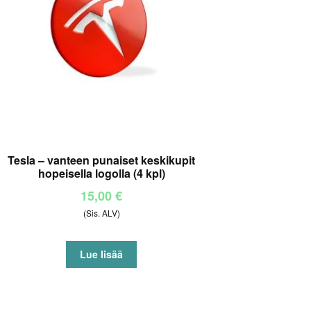
Tesla – vanteen punaiset keskikupit
hopeisella logolla (4 kpl)
15,00
€
(Sis. ALV)
Lue lisää