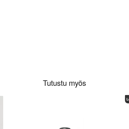
aluat kirjoittaa arvioinnin.
Tutustu myös
L