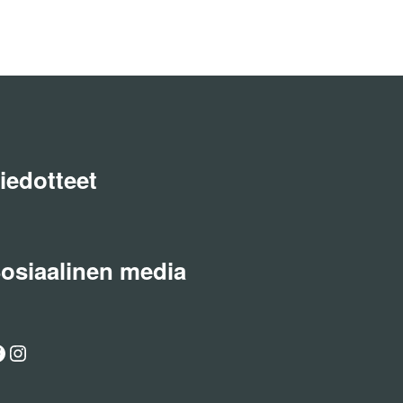
iedotteet
osiaalinen media
acebook
Instagram