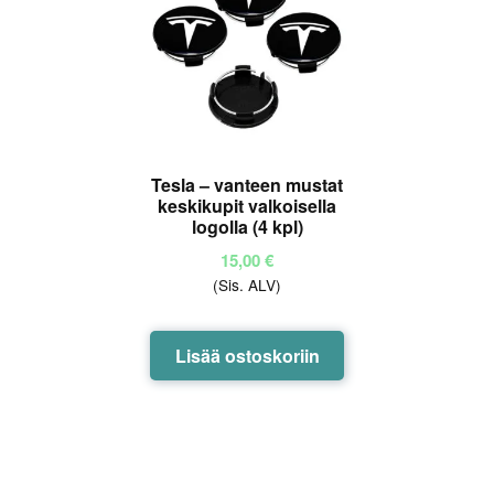
Tesla – vanteen mustat
keskikupit valkoisella
logolla (4 kpl)
15,00
€
(Sis. ALV)
Lisää ostoskoriin