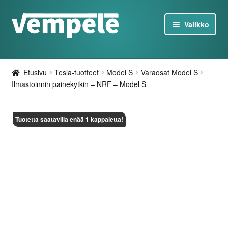
Siirry
Siirry
Valikko
navigointiin
sisältöön
Tesla-Tuotteet
Etusivu
Tesla-tuotteet
Model S
Varaosat Model S
Laturit
Ilmastoinnin painekytkin – NRF – Model S
Tarjoukset
Tuotetta saatavilla enää 1 kappaletta!
Tietoa
Ota yhteyttä
FI