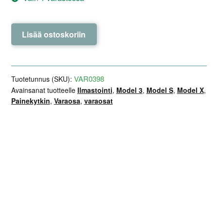
Ilmastoinnin
Lisää ostoskoriin
painekytkin
–
NRF
–
VAR0398
Tuotetunnus (SKU):
Model
Avainsanat tuotteelle
Ilmastointi
,
Model 3
,
Model S
,
Model X
,
Painekytkin
,
Varaosa
,
varaosat
S
määrä
Lisätiedot
Arviot (0)
Kuvaus