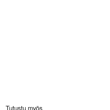
Paino
0,1 kg (kilogramma)
Arviot
Tuotearvioita ei vielä ole.
Sinun on
kirjauduttava sisään
kun haluat
kirjoittaa arvioinnin.
Tutustu myös