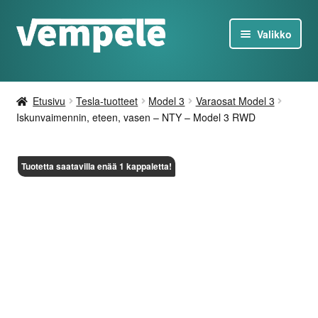
Siirry
Siirry
Valikko
navigointiin
sisältöön
Tesla-Tuotteet
Etusivu
Tesla-tuotteet
Model 3
Varaosat Model 3
Laturit
Iskunvaimennin, eteen, vasen – NTY – Model 3 RWD
Tarjoukset
Tuotetta saatavilla enää 1 kappaletta!
Tietoa
Ota yhteyttä
FI