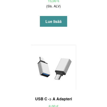
15,00
€
(Sis. ALV)
Lue lisää
USB C -> A Adapteri
6,00
€