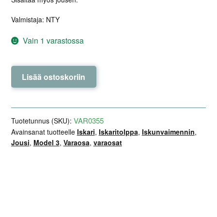
Valmistaja: NTY
Vain 1 varastossa
Iskunvaimennin,
Lisää ostoskoriin
eteen,
vasen
–
NTY
VAR0355
Tuotetunnus (SKU):
–
Avainsanat tuotteelle
Iskari
,
Iskaritolppa
,
Iskunvaimennin
,
Jousi
,
Model 3
,
Varaosa
,
varaosat
Model
3
RWD
määrä
Lisätiedot
Arviot (0)
Kuvaus