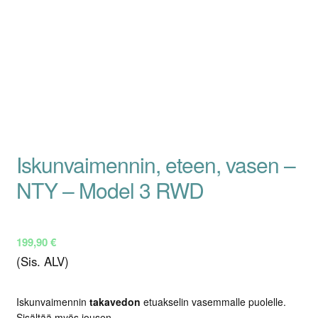
Iskunvaimennin, eteen, vasen –
NTY – Model 3 RWD
199,90
€
(Sis. ALV)
Iskunvaimennin
takavedon
etuakselin vasemmalle puolelle.
Sisältää myös jousen.