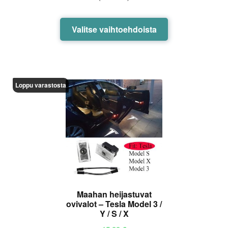
-
45,00 €
Tällä
Valitse vaihtoehdoista
tuotteella
on
useampi
muunnelma.
Loppu varastosta
Voit
tehdä
valinnat
tuotteen
sivulla.
Maahan heijastuvat
ovivalot – Tesla Model 3 /
Y / S / X