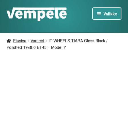
Siirry
Siirry
Valikko
navigointiin
sisältöön
Tesla-Tuotteet
Etusivu
Vanteet
IT WHEELS TIARA Gloss Black /
Laturit
Polished 19×8,0 ET45 – Model Y
Tarjoukset
Tietoa
Ota yhteyttä
FI