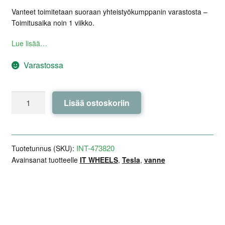
Vanteet toimitetaan suoraan yhteistyökumppanin varastosta –
Toimitusaika noin 1 viikko.
Lue lisää…
Varastossa
IT
Lisää ostoskoriin
WHEELS
TIARA
Gloss
Black
INT-473820
Tuotetunnus (SKU):
/
Avainsanat tuotteelle
IT WHEELS
,
Tesla
,
vanne
Polished
19x8,0
ET45
Lisätiedot
Arviot (0)
Kuvaus
-
Model