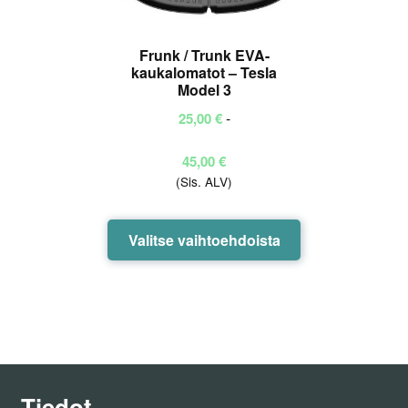
Frunk / Trunk EVA-
kaukalomatot – Tesla
Model 3
-
25,00
€
Hintaluokka:
45,00
€
(Sis. ALV)
25,00 €
-
45,00 €
Tällä
Valitse vaihtoehdoista
tuotteella
on
useampi
muunnelma.
Voit
tehdä
valinnat
Tiedot