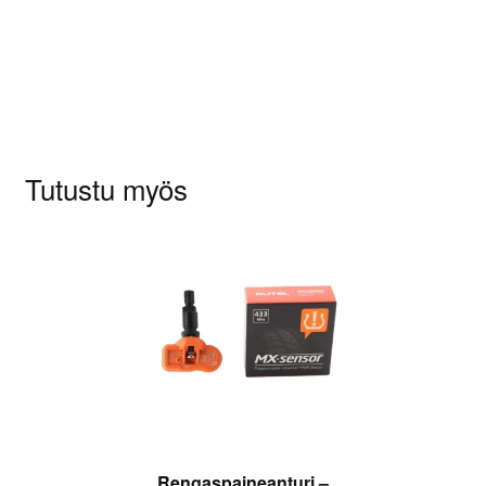
Sinun on
kirjauduttava sisään
kun haluat
kirjoittaa arvioinnin.
Tutustu myös
Rengaspaineanturi –