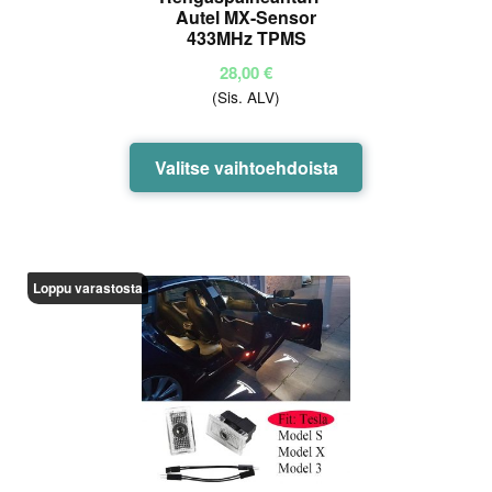
Autel MX-Sensor
433MHz TPMS
28,00
€
(Sis. ALV)
Tällä
Valitse vaihtoehdoista
tuotteella
on
useampi
muunnelma.
Loppu varastosta
Voit
tehdä
valinnat
tuotteen
sivulla.