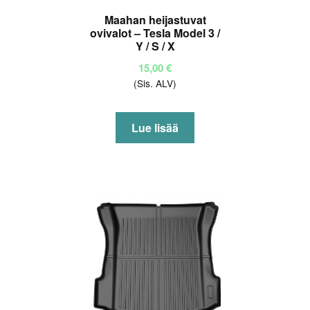
Maahan heijastuvat
ovivalot – Tesla Model 3 /
Y / S / X
15,00
€
(Sis. ALV)
Lue lisää