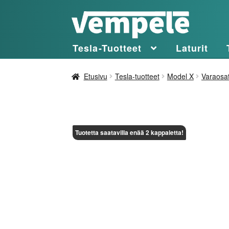
Siirry
Siirry
navigointiin
sisältöön
Tesla-Tuotteet
Laturit
Etusivu
Tesla-tuotteet
Model X
Varaosa
Tuotetta saatavilla enää 2 kappaletta!