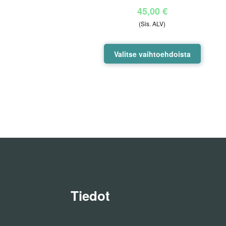
45,00
€
(Sis. ALV)
Tällä
Valitse vaihtoehdoista
tuotteel
on
useamp
muunne
Voit
tehdä
valinnat
tuottee
sivulla.
Tiedot