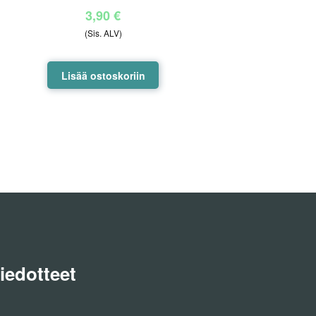
3,90
€
(Sis. ALV)
Lisää ostoskoriin
iedotteet