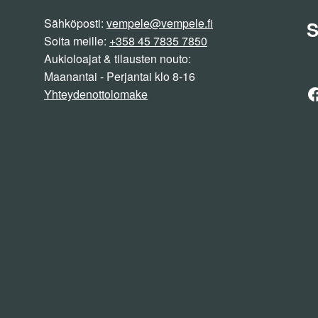
Sähköposti:
vempele@vempele.fi
S
Soita meille:
+358 45 7835 7850
Aukioloajat & tilausten nouto:
Maanantai - Perjantai klo 8-16
F
Yhteydenottolomake