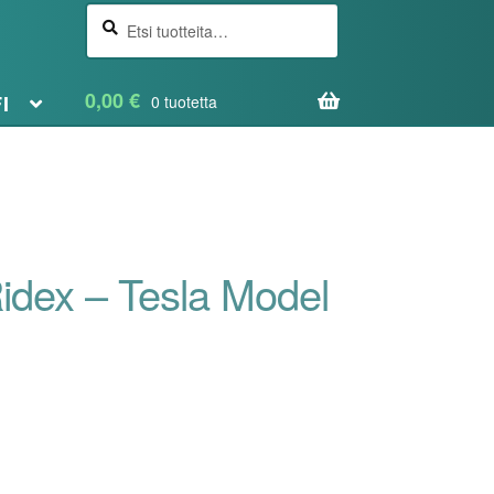
Etsi
Haku
0,00
€
FI
0 tuotetta
Ridex – Tesla Model