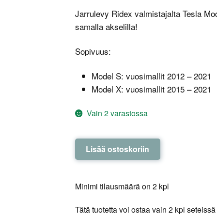
Jarrulevy Ridex valmistajalta Tesla M
samalla akselilla!
Sopivuus:
Model S: vuosimallit 2012 – 2021
Model X: vuosimallit 2015 – 2021
Vain 2 varastossa
Jarrulevy
Lisää ostoskoriin
taakse
Ridex
-
Minimi tilausmäärä on 2 kpl
Tesla
Model
Tätä tuotetta voi ostaa vain 2 kpl seteissä
S