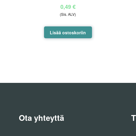
0,49
€
(Sis. ALV)
Lisää ostoskoriin
la
i
lma.
n
Ota yhteyttä
T