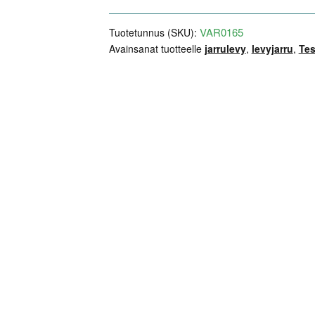
/
VAR0165
Tuotetunnus (SKU):
X
Avainsanat tuotteelle
jarrulevy
,
levyjarru
,
Tes
määrä