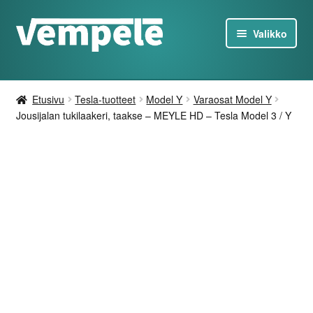
Siirry
Siirry
Valikko
navigointiin
sisältöön
Tesla-Tuotteet
Etusivu
Tesla-tuotteet
Model Y
Varaosat Model Y
Laturit
Jousijalan tukilaakeri, taakse – MEYLE HD – Tesla Model 3 / Y
Tarjoukset
Tietoa
Ota yhteyttä
FI