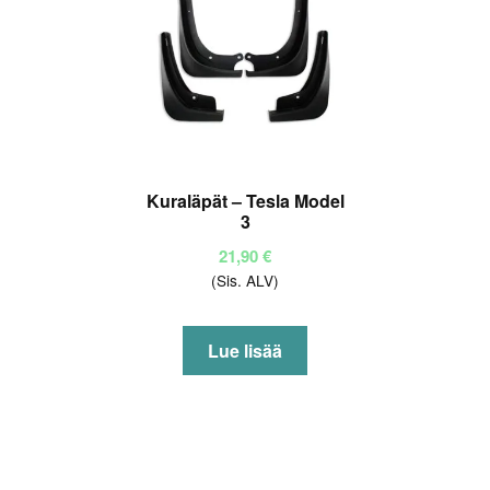
Kuraläpät – Tesla Model
3
21,90
€
(Sis. ALV)
Lue lisää