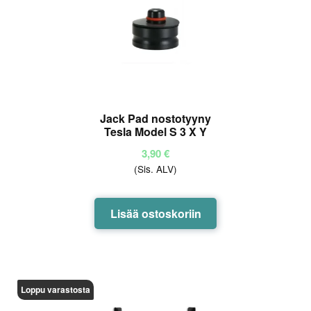
Jack Pad nostotyyny
Tesla Model S 3 X Y
3,90
€
(Sis. ALV)
Lisää ostoskoriin
Loppu varastosta