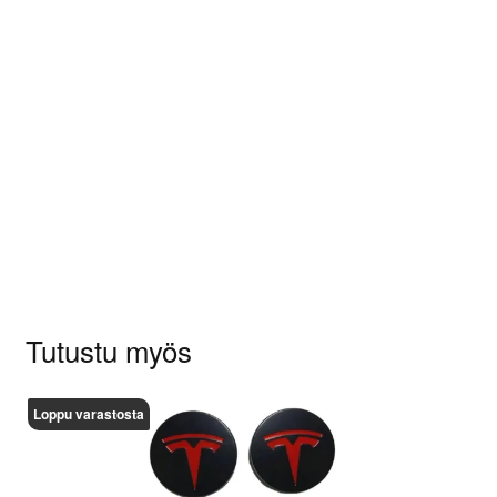
Arviot
Tuotearvioita ei vielä ole.
Sinun on
kirjauduttava sisään
kun haluat
kirjoittaa arvioinnin.
Tutustu myös
Loppu varastosta