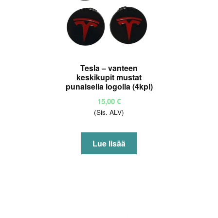
Tesla – vanteen
keskikupit mustat
punaisella logolla (4kpl)
15,00
€
(Sis. ALV)
Lue lisää