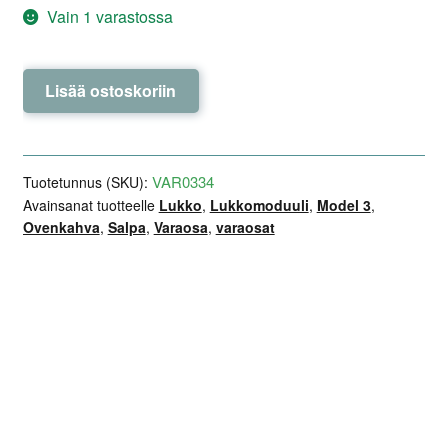
Vain 1 varastossa
Lukkomoduuli,
Lisää ostoskoriin
etuluukku
-
NTY
-
VAR0334
Tuotetunnus (SKU):
Model
Avainsanat tuotteelle
Lukko
,
Lukkomoduuli
,
Model 3
,
Ovenkahva
,
Salpa
,
Varaosa
,
varaosat
3
määrä
Lisätiedot
Arviot (0)
Kuvaus