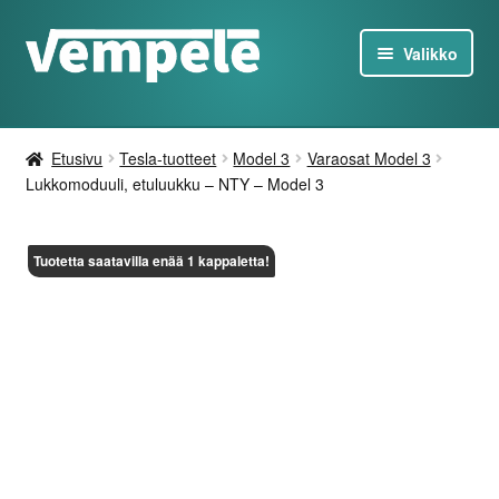
Siirry
Siirry
Valikko
navigointiin
sisältöön
Tesla-Tuotteet
Etusivu
Tesla-tuotteet
Model 3
Varaosat Model 3
Laturit
Lukkomoduuli, etuluukku – NTY – Model 3
Tarjoukset
Tuotetta saatavilla enää 1 kappaletta!
Tietoa
Ota yhteyttä
FI