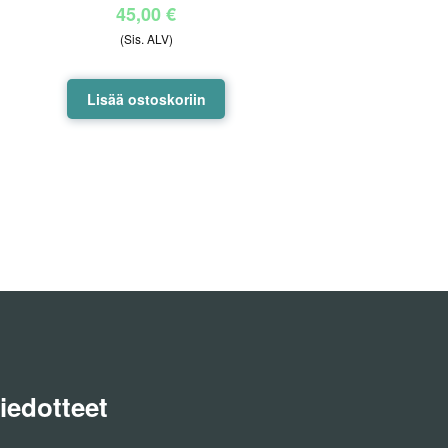
45,00
€
(Sis. ALV)
Lisää ostoskoriin
iedotteet