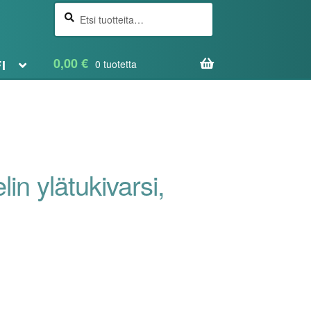
Etsi
Haku
0,00
€
FI
0 tuotetta
in ylätukivarsi,