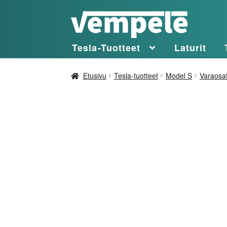
Siirry
Siirry
navigointiin
sisältöön
Tesla-Tuotteet
Laturit
Etusivu
Tesla-tuotteet
Model S
Varaosa