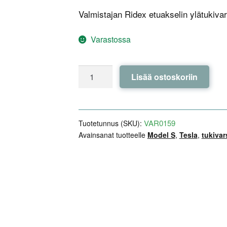
Valmistajan Ridex etuakselin ylätukivars
Varastossa
Model
Lisää ostoskoriin
S
-
Etuakselin
ylätukivarsi,
VAR0159
Tuotetunnus (SKU):
oikea
Avainsanat tuotteelle
Model S
,
Tesla
,
tukivar
puoli
Ridex
määrä