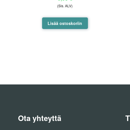
(Sis. ALV)
Lisää ostoskoriin
Ota yhteyttä
T