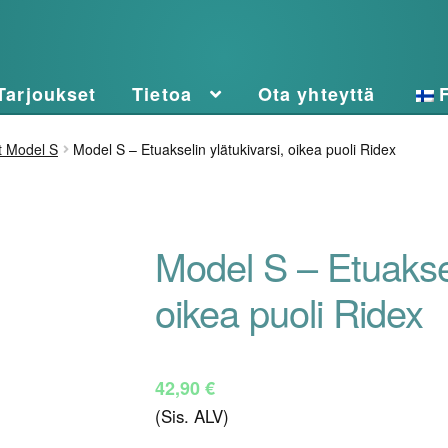
Tarjoukset
Tietoa
Ota yhteyttä
t Model S
Model S – Etuakselin ylätukivarsi, oikea puoli Ridex
Model S – Etuaksel
oikea puoli Ridex
42,90
€
(Sis. ALV)