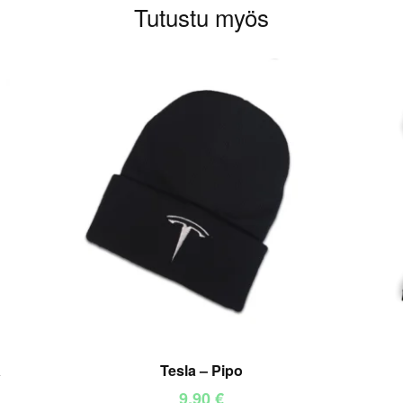
Tutustu myös
a
Tesla – Pipo
9,90
€