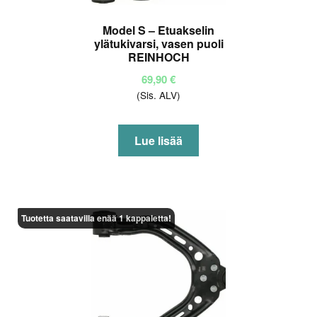
Model S – Etuakselin
ylätukivarsi, vasen puoli
REINHOCH
69,90
€
(Sis. ALV)
Lue lisää
Tuotetta saatavilla enää 1 kappaletta!