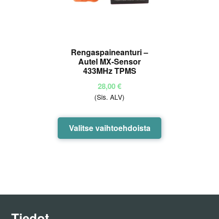
Rengaspaineanturi –
Autel MX-Sensor
433MHz TPMS
28,00
€
(Sis. ALV)
Tällä
Valitse vaihtoehdoista
tuotteella
on
useampi
muunnelma.
Voit
tehdä
valinnat
Tiedot