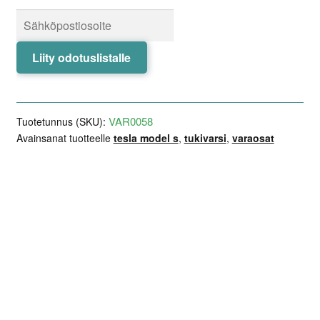
Liity odotuslistalle
VAR0058
Tuotetunnus (SKU):
Avainsanat tuotteelle
tesla model s
,
tukivarsi
,
varaosat
Lisätiedot
Arviot (0)
Kuvaus