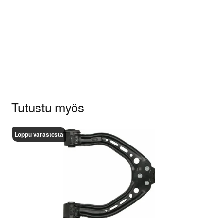
Sinun on
kirjauduttava sisään
kun haluat
kirjoittaa arvioinnin.
Tutustu myös
Loppu varastosta