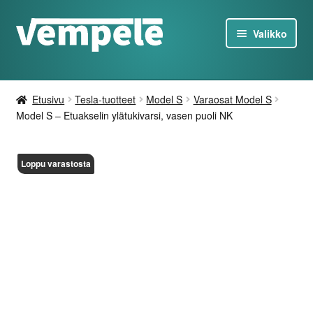
Siirry
Siirry
Valikko
navigointiin
sisältöön
Tesla-Tuotteet
Etusivu
Tesla-tuotteet
Model S
Varaosat Model S
Laturit
Model S – Etuakselin ylätukivarsi, vasen puoli NK
Tarjoukset
Loppu varastosta
Tietoa
Ota yhteyttä
FI