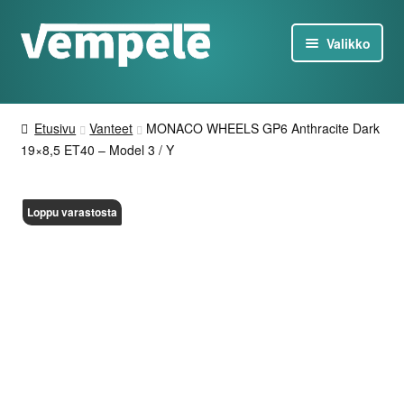
Siirry
Siirry
Valikko
navigointiin
sisältöön
Tesla-Tuotteet
Etusivu
Vanteet
MONACO WHEELS GP6 Anthracite Dark
Laturit
19×8,5 ET40 – Model 3 / Y
Tarjoukset
Loppu varastosta
Tietoa
Ota yhteyttä
FI