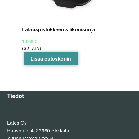
Latauspistokkeen silikonisuoja
10,00
€
(Sis. ALV)
Lisää ostoskoriin
Tiedot
Lates Oy
Paavontie 4, 33960 Pirkkala
Y-tunnus: 3410782-6