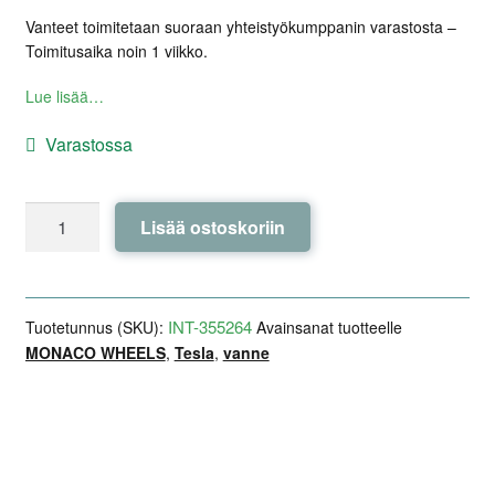
Vanteet toimitetaan suoraan yhteistyökumppanin varastosta –
Toimitusaika noin 1 viikko.
Lue lisää…
Varastossa
MONACO
Lisää ostoskoriin
WHEELS
GP6
Anthracite
Dark
INT-355264
Tuotetunnus (SKU):
Avainsanat tuotteelle
19x8,5
MONACO WHEELS
,
Tesla
,
vanne
ET40
-
Model
Lisätiedot
Arviot (0)
Kuvaus
3
/