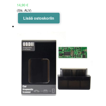
14,90
€
(Sis. ALV)
Lisää ostoskoriin