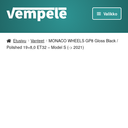
Siirry
Siirry
Valikko
navigointiin
sisältöön
Tesla-Tuotteet
Etusivu
Vanteet
MONACO WHEELS GP8 Gloss Black /
Laturit
Polished 19×8,0 ET32 – Model S (-> 2021)
Tarjoukset
Tietoa
Ota yhteyttä
FI