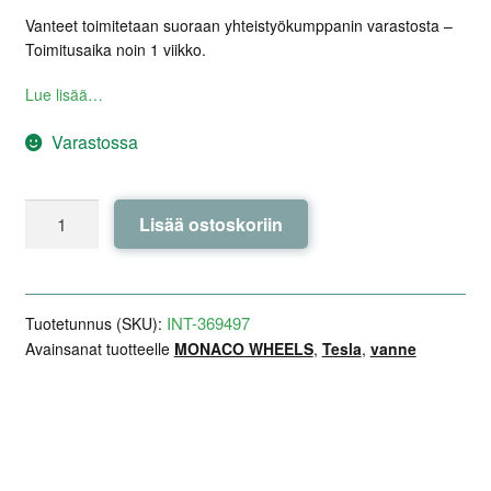
Vanteet toimitetaan suoraan yhteistyökumppanin varastosta –
Toimitusaika noin 1 viikko.
Lue lisää…
Varastossa
MONACO
Lisää ostoskoriin
WHEELS
GP8
Gloss
Black
INT-369497
Tuotetunnus (SKU):
/
Avainsanat tuotteelle
MONACO WHEELS
,
Tesla
,
vanne
Polished
19x8,0
ET32
Lisätiedot
Arviot (0)
Kuvaus
-
Model