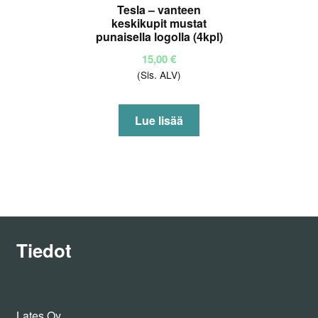
Tesla – vanteen
keskikupit mustat
punaisella logolla (4kpl)
15,00
€
(Sis. ALV)
Lue lisää
Tiedot
Lates Oy