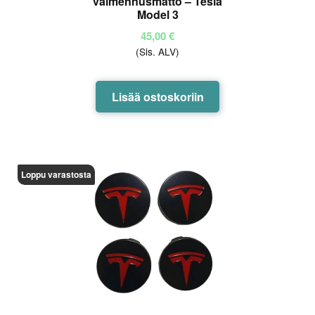
vaimennusmatto – Tesla
Model 3
45,00
€
(Sis. ALV)
Lisää ostoskoriin
Loppu varastosta