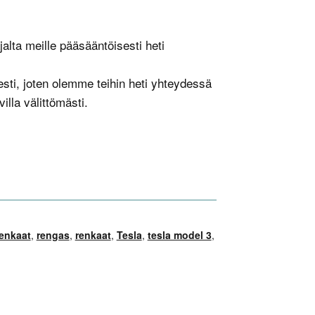
alta meille pääsääntöisesti heti
esti, joten olemme teihin heti yhteydessä
illa välittömästi.
enkaat
,
rengas
,
renkaat
,
Tesla
,
tesla model 3
,