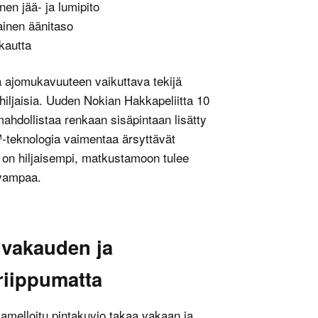
nen jää- ja lumipito
jainen äänitaso
kautta
ä ajomukavuuteen vaikuttava tekijä
iljaisia. Uuden Nokian Hakkapeliitta 10
ahdollistaa renkaan sisäpintaan lisätty
-teknologia vaimentaa ärsyttävät
 on hiljaisempi, matkustamoon tulee
vampaa.
 vakauden ja
 riippumatta
lamelloitu pintakuvio takaa vakaan ja