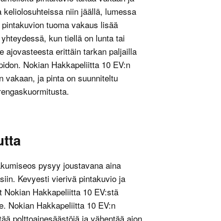
keliolosuhteissa niin jäällä, lumessa
un pintakuvion tuoma vakaus lisää
yhteydessä, kun tiellä on lunta tai
ajovasteesta erittäin tarkan paljailla
ipidon. Nokian Hakkapeliitta 10 EV:n
 vakaan, ja pinta on suunniteltu
rengaskuormitusta.
utta
takumiseos pysyy joustavana aina
in. Kevyesti vierivä pintakuvio ja
t Nokian Hakkapeliitta 10 EV:stä
le. Nokian Hakkapeliitta 10 EV:n
tää polttoainesäästöjä ja vähentää ajon