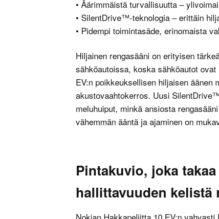
• Äärimmäistä turvallisuutta – ylivoimai
• SilentDrive™-teknologia – erittäin hil
• Pidempi toimintasäde, erinomaista va
Hiljainen rengasääni on erityisen tärke
sähköautoissa, koska sähköautot ovat h
EV:n poikkeuksellisen hiljaisen äänen m
akustovaahtokerros. Uusi SilentDrive™
meluhuiput, minkä ansiosta rengasääni
vähemmän ääntä ja ajaminen on muka
Pintakuvio, joka takaa
hallittavuuden kelistä
Nokian Hakkapeliitta 10 EV:n vahvasti 