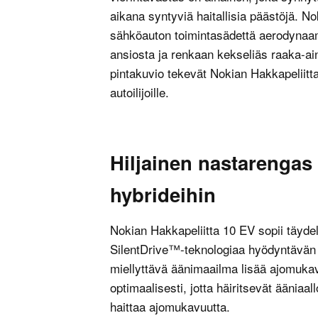
aikana syntyviä haitallisia päästöjä. N
sähköauton toimintasädettä aerodynaam
ansiosta ja renkaan kekseliäs raaka-ain
pintakuvio tekevät Nokian Hakkapeliit
autoilijoille.
Hiljainen nastarengas
hybrideihin
Nokian Hakkapeliitta 10 EV sopii täydel
SilentDrive™-teknologiaa hyödyntävän 
miellyttävä äänimaailma lisää ajomukavuu
optimaalisesti, jotta häiritsevät äänia
haittaa ajomukavuutta.