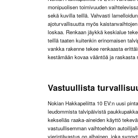
monipuolisen toimivuuden vaihtelevissa 
sekä kuvilla teillä. Vahvasti lamelloid
ajoturvallisuutta myös kaistanvaihtojen 
loskaa. Renkaan jäykkä keskialue tekee 
teillä taaten kuitenkin erinomaisen talv
vankka rakenne tekee renkaasta erittäin
kestämään kovaa vääntöä ja raskasta 
Vastuullista turvallisu
Nokian Hakkapeliitta 10 EV:n uusi pin
leudommista talvipäivistä paukkupakkasi
kekseliäs raaka-aineiden käyttö tekevä
vastuullisemman vaihtoehdon autoilijal
vierintävastus on alhainen, joka synnyt