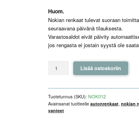
Huom.
Nokian renkaat tulevat suoraan toimittaj
seuraavana päivänä tilauksesta.
Varastosaldot eivät päivity automaattis
jos rengasta ei jostain syystä ole saatav
Nokian
Lisää ostoskoriin
Tyres
Hakkapeliitta
10
EV
NOK012
Tuotetunnus (SKU):
235/35R20
Avainsanat tuotteelle
autonrenkaat
,
nokian r
vanteet
92T
XL
-
Model