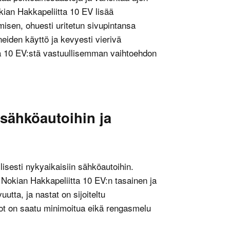
okian Hakkapeliitta 10 EV lisää
isen, ohuesti uritetun sivupintansa
eiden käyttö ja kevyesti vierivä
ta 10 EV:stä vastuullisemman vaihtoehdon
 sähköautoihin ja
lisesti nykyaikaisiin sähköautoihin.
Nokian Hakkapeliitta 10 EV:n tasainen ja
tta, ja nastat on sijoiteltu
allot on saatu minimoitua eikä rengasmelu