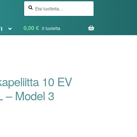
Etsi
Haku
0,00
€
FI
0 tuotetta
apeliitta 10 EV
 – Model 3