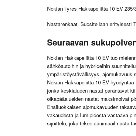
Nokian Tyres Hakkapeliitta 10 EV 235
Nastarenkaat. Suositellaan erityisesti T
Seuraavan sukupolven 
Nokian Hakkapeliitta 10 EV tuo mielen
sähköautoihin ja hybrideihin suunnitel
ympäristöystävällisyys, ajomukavuus sek
Nokian Hakkapeliitta 10 EV hyödyntää 
jonka keskialueen nastat parantavat kiih
olkapääalueiden nastat maksimoivat pi
Ensiluokkaisen ajomukavuuden takaavat
vakaudesta ja lumipidosta vastaava pi
sijoittelu, joka tekee äänimaailmasta ta