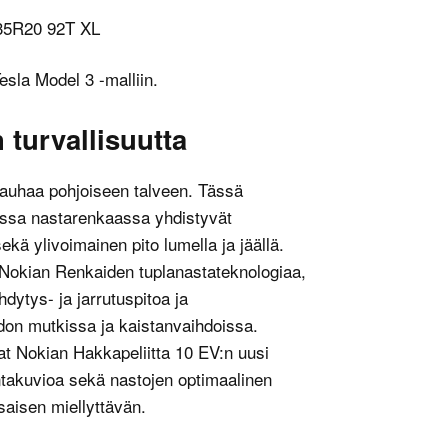
/35R20 92T XL
esla Model 3 -malliin.
turvallisuutta
rauhaa pohjoiseen talveen. Tässä
lussa nastarenkaassa yhdistyvät
ä ylivoimainen pito lumella ja jäällä.
Nokian Renkaiden tuplanastateknologiaa,
dytys- ja jarrutuspitoa ja
don mutkissa ja kaistanvaihdoissa.
 Nokian Hakkapeliitta 10 EV:n uusi
ntakuvioa sekä nastojen optimaalinen
saisen miellyttävän.