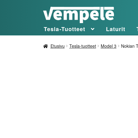
Siirry
Siirry
navigointiin
sisältöön
Tesla-Tuotteet
Laturit
Etusivu
Tesla-tuotteet
Model 3
Nokian T