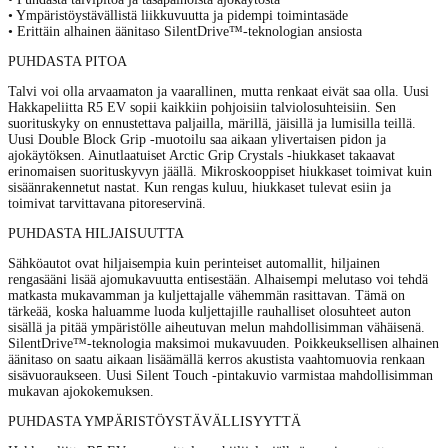
Tarvikkeet ulkopuolelle
• Ympäristöystävällistä liikkuvuutta ja pidempi toimintasäde
Matot
• Erittäin alhainen äänitaso SilentDrive™-teknologian ansiosta
Varaosat
Model S
PUHDASTA PITOA
Tarvikkeet
Talvi voi olla arvaamaton ja vaarallinen, mutta renkaat eivät saa olla. Uusi
Tarvikkeet sisäpuolelle
Hakkapeliitta R5 EV sopii kaikkiin pohjoisiin talviolosuhteisiin. Sen
Tarvikkeet ulkopuolelle
suorituskyky on ennustettava paljailla, märillä, jäisillä ja lumisilla teillä.
Matot
Uusi Double Block Grip -muotoilu saa aikaan ylivertaisen pidon ja
Varaosat
ajokäytöksen. Ainutlaatuiset Arctic Grip Crystals -hiukkaset takaavat
Model X
erinomaisen suorituskyvyn jäällä. Mikroskooppiset hiukkaset toimivat kuin
Tarvikkeet
sisäänrakennetut nastat. Kun rengas kuluu, hiukkaset tulevat esiin ja
toimivat tarvittavana pitoreservinä.
Tarvikkeet sisäpuolelle
Tarvikkeet ulkopuolelle
PUHDASTA HILJAISUUTTA
Matot
Varaosat
Sähköautot ovat hiljaisempia kuin perinteiset automallit, hiljainen
Muut Tesla-tuotteet
rengasääni lisää ajomukavuutta entisestään. Alhaisempi melutaso voi tehdä
Pukeutuminen
matkasta mukavamman ja kuljettajalle vähemmän rasittavan. Tämä on
tärkeää, koska haluamme luoda kuljettajille rauhalliset olosuhteet auton
Lelut ja fanituotteet
sisällä ja pitää ympäristölle aiheutuvan melun mahdollisimman vähäisenä.
Autonhoitotuotteet
SilentDrive™-teknologia maksimoi mukavuuden. Poikkeuksellisen alhainen
Renkaat
äänitaso on saatu aikaan lisäämällä kerros akustista vaahtomuovia renkaan
Vanteet
sisävuoraukseen. Uusi Silent Touch -pintakuvio varmistaa mahdollisimman
Rengaspaketit
mukavan ajokokemuksen.
Vannetarvikkeet
Laturit
PUHDASTA YMPÄRISTÖYSTÄVÄLLISYYTTÄ
Tarjoukset