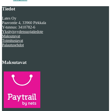
Tiedot
Lates Oy
Paavontie 4, 33960 Pirkkala
Y-tunnus: 3410782-6
Yksityisyydensuojatiedote
Maksutavat
Toimitustavat
Palautusehdot
Maksutavat