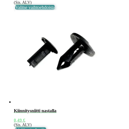
(Sis. ALV)
Tällä
Valitse vaihtoehdoista
tuotteella
on
useampi
muunnelma.
Voit
tehdä
valinnat
tuotteen
sivulla.
Kiinnitysniitti nastalla
0,49
€
(Sis. ALV)