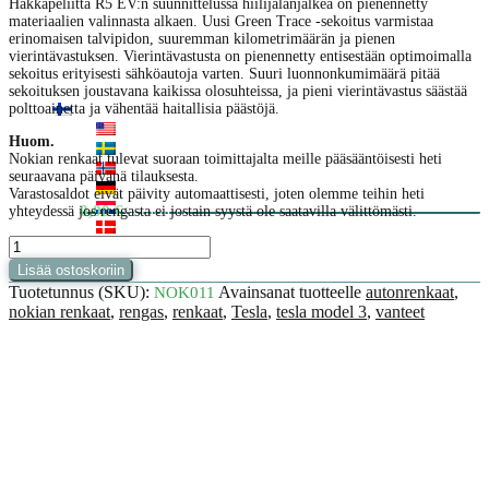
Hakkapeliitta R5 EV:n suunnittelussa hiilijalanjälkeä on pienennetty
Tietoa
materiaalien valinnasta alkaen. Uusi Green Trace -sekoitus varmistaa
Omat tiedot
erinomaisen talvipidon, suuremman kilometrimäärän ja pienen
Rengas- ja vannetietoa
vierintävastuksen. Vierintävastusta on pienennetty entisestään optimoimalla
Palautusehdot
sekoitus erityisesti sähköautoja varten. Suuri luonnonkumimäärä pitää
Ota yhteyttä
sekoituksen joustavana kaikissa olosuhteissa, ja pieni vierintävastus säästää
FI
polttoainetta ja vähentää haitallisia päästöjä.
EN
Huom.
SV
Nokian renkaat tulevat suoraan toimittajalta meille pääsääntöisesti heti
NO
seuraavana päivänä tilauksesta.
DE
Varastosaldot eivät päivity automaattisesti, joten olemme teihin heti
NL
0 tuotetta
0,00
€
yhteydessä jos rengasta ei jostain syystä ole saatavilla välittömästi.
DA
Nokian
Tyres
Lisää ostoskoriin
Hakkapeliitta
Tuotetunnus (SKU):
Avainsanat tuotteelle
autonrenkaat
,
NOK011
R5
nokian renkaat
,
rengas
,
renkaat
,
Tesla
,
tesla model 3
,
vanteet
EV
Lisätiedot
Arviot (0)
Kuvaus
235/35R20
92T
XL
-
Model
3
määrä