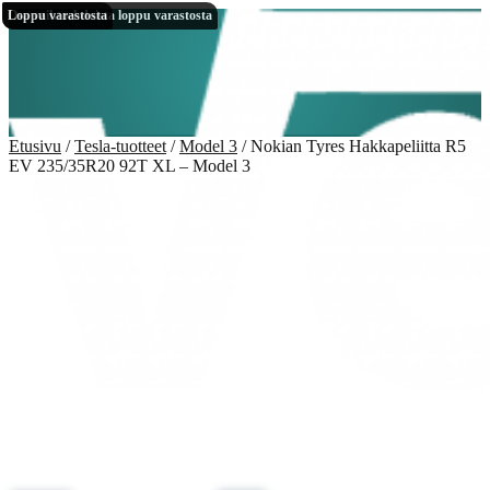
Siirry
Siirry
Osa vaihtoehdoista loppu varastosta
Loppu varastosta
navigointiin
sisältöön
Etusivu
/
Tesla-tuotteet
/
Model 3
/
Nokian Tyres Hakkapeliitta R5
EV 235/35R20 92T XL – Model 3