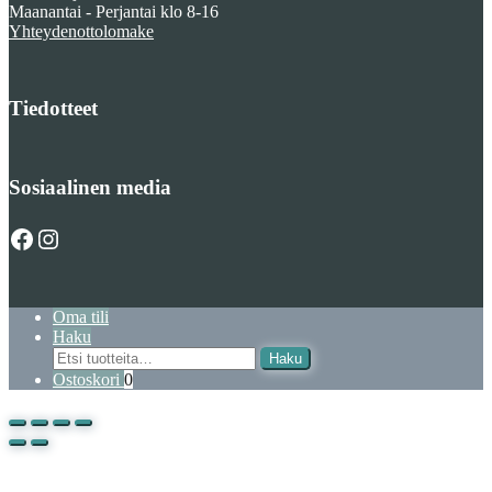
Maanantai - Perjantai klo 8-16
Yhteydenottolomake
Tiedotteet
Sosiaalinen media
Facebook
Instagram
Oma tili
Haku
Etsi
Haku
Ostoskori
0