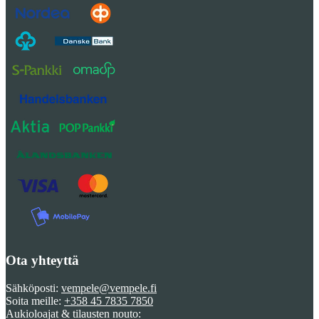
Ota yhteyttä
Sähköposti:
vempele@vempele.fi
Soita meille:
+358 45 7835 7850
Aukioloajat & tilausten nouto: