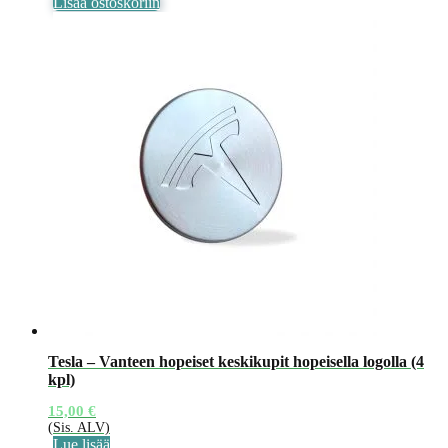
Lisää ostoskoriin
Tesla – Vanteen hopeiset keskikupit hopeisella logolla (4
kpl)
15,00
€
(Sis. ALV)
Lue lisää