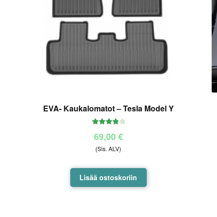
EVA- Kaukalomatot – Tesla Model Y
Arvostelu
69,00
€
tuotteesta:
(Sis. ALV)
4.00
/ 5
Lisää ostoskoriin