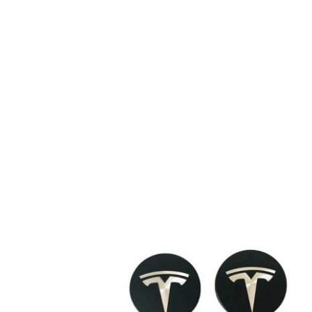
Tuotearvioita ei vielä ole.
Sinun on
kirjauduttava sisään
kun h