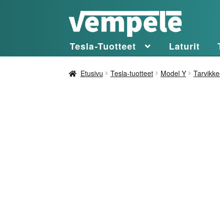
Siirry
Siirry
navigointiin
sisältöön
Tesla-Tuotteet
Laturit
Etusivu
Tesla-tuotteet
Model Y
Tarvikke