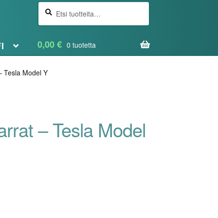
Etsi
Haku
0,00
€
FI
0 tuotetta
– Tesla Model Y
arrat – Tesla Model