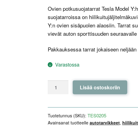
Ovien potkusuojatarrat Tesla Model Y:
suojatarroissa on hiilikuitujäljitelmäkuv
Y:n ovien sisäpuolen alaosiin. Tarrat su
vievät auton sporttisuuden seuraavalle 
Pakkauksessa tarrat jokaiseen neljään
Varastossa
Ovien
Lisää ostoskoriin
potkusuojatarrat
-
Tesla
Model
TES0205
Tuotetunnus (SKU):
Y
Avainsanat tuotteelle
autotarvikkeet
,
hiilikui
määrä