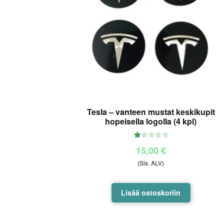
Tesla – vanteen mustat keskikupit
hopeisella logolla (4 kpl)
Ar
15,00
€
vo
(Sis. ALV)
ste
lu
tu
Lisää ostoskoriin
ott
ee
sta
: