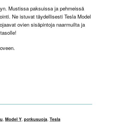
hyn. Mustissa paksuissa ja pehmeissä
iointi. Ne istuvat täydellisesti Tesla Model
ojaavat ovien sisäpintoja naarmuilta ja
tasolle!
 oveen.
tu
,
Model Y
,
potkusuoja
,
Tesla