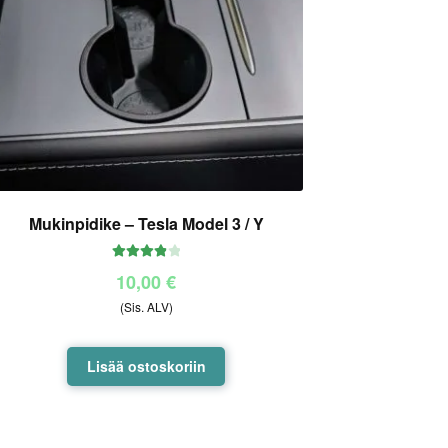
Mukinpidike – Tesla Model 3 / Y
Arvostelu
10,00
€
tuotteesta:
(Sis. ALV)
4.00
/ 5
Lisää ostoskoriin