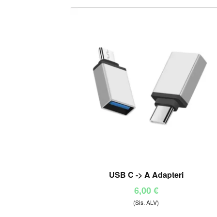
USB C -> A Adapteri
6,00
€
(Sis. ALV)