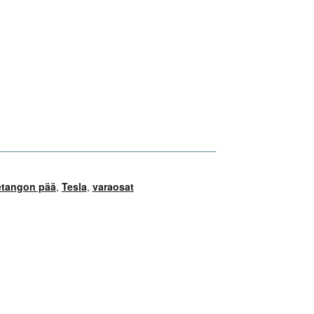
etangon pää
,
Tesla
,
varaosat