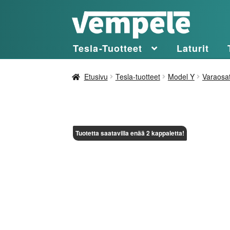
Siirry
Siirry
navigointiin
sisältöön
Tesla-Tuotteet
Laturit
Etusivu
Tesla-tuotteet
Model Y
Varaosa
Tuotetta saatavilla enää 2 kappaletta!