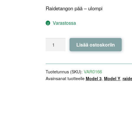
Raidetangon pää – ulompi
Varastossa
Raidetangon
Lisää ostoskoriin
pää
-
ulompi
-
VAR0166
Tuotetunnus (SKU):
Febest
Avainsanat tuotteelle
Model 3
,
Model Y
,
raid
-
Tesla
Model
3
/
Y
määrä