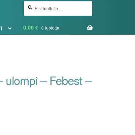
Etsi
Haku
0,00
€
FI
0 tuotetta
 ulompi – Febest –