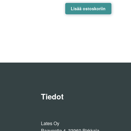
Lisää ostoskoriin
Tiedot
Lates Oy
Paavontie 4, 33960 Pirkkala