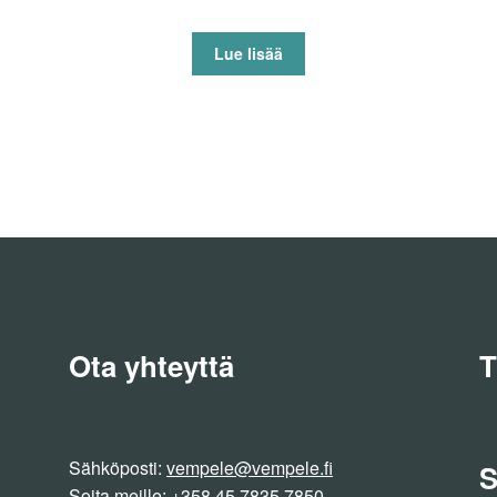
Lue lisää
Ota yhteyttä
T
Sähköposti:
vempele@vempele.fi
S
Soita meille:
+358 45 7835 7850