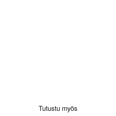
aluat kirjoittaa arvioinnin.
Tutustu myös