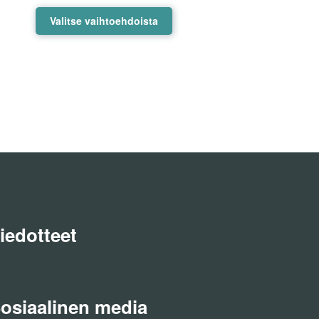
Tällä
Valitse vaihtoehdoista
tuotteella
on
useampi
muunnelma.
Voit
tehdä
valinnat
tuotteen
sivulla.
iedotteet
osiaalinen media