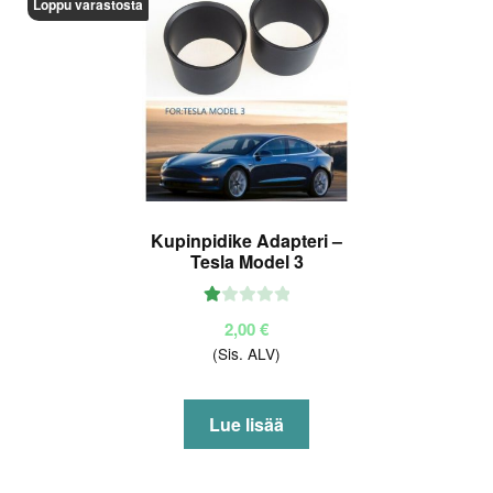
Loppu varastosta
Kupinpidike Adapteri –
Tesla Model 3
Ar
2,00
€
vo
(Sis. ALV)
ste
lu
tu
Lue lisää
ott
ee
sta