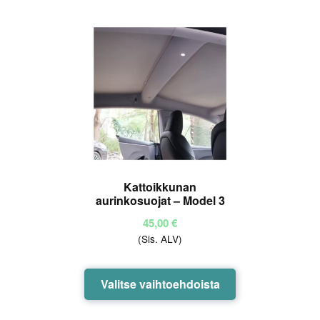
:
1.
00
/ 5
Kattoikkunan
aurinkosuojat – Model 3
45,00
€
(Sis. ALV)
Tällä
Valitse vaihtoehdoista
tuotteella
on