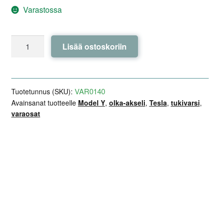
Varastossa
Taka-
Lisää ostoskoriin
akselin
oikea
olka-
akseli
VAR0140
Tuotetunnus (SKU):
-
Avainsanat tuotteelle
Model Y
,
olka-akseli
,
Tesla
,
tukivarsi
,
varaosat
NTY
-
Tesla
Model
Lisätiedot
Arviot (0)
Kuvaus
Y
määrä
Valmistaja: NTY