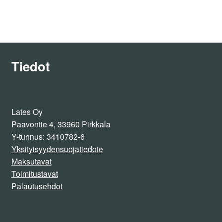
useampi
muunnelma.
Voit
tehdä
valinnat
Tiedot
tuotteen
sivulla.
Lates Oy
Paavontie 4, 33960 Pirkkala
Y-tunnus: 3410782-6
Yksityisyydensuojatiedote
Maksutavat
Toimitustavat
Palautusehdot