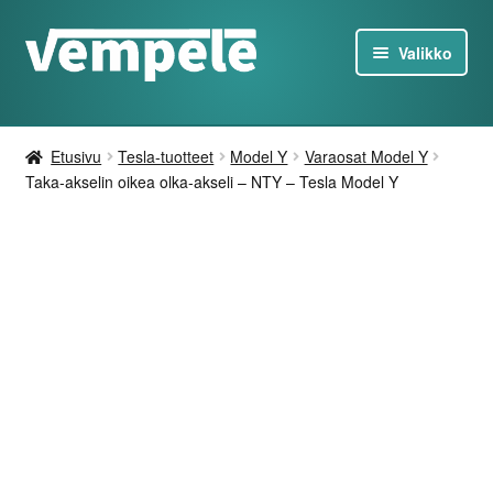
Siirry
Siirry
Valikko
navigointiin
sisältöön
Tesla-Tuotteet
Etusivu
Tesla-tuotteet
Model Y
Varaosat Model Y
Laturit
Taka-akselin oikea olka-akseli – NTY – Tesla Model Y
Tarjoukset
Tietoa
Ota yhteyttä
FI