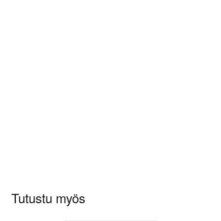
Arviot
Tuotearvioita ei vielä ole.
Sinun on
kirjauduttava sisään
kun haluat
kirjoittaa arvioinnin.
Tutustu myös