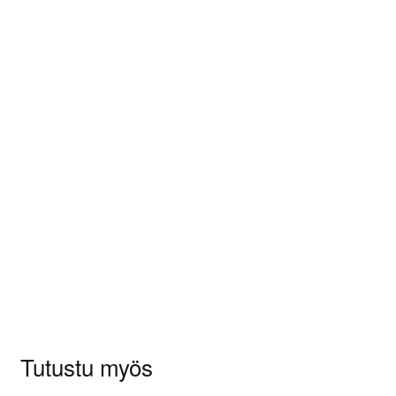
Arviot
Tuotearvioita ei vielä ole.
Sinun on
kirjauduttava sisään
kun haluat
kirjoittaa arvioinnin.
Tutustu myös