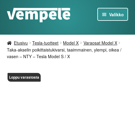
Siirry
Siirry
Valikko
navigointiin
sisältöön
Tesla-Tuotteet
Etusivu
Tesla-tuotteet
Model X
Varaosat Model X
Laturit
Taka-akselin poikittaistukivarsi, taaimmainen, ylempi, oikea /
vasen – NTY – Tesla Model S / X
Tarjoukset
Loppu varastosta
Tietoa
Ota yhteyttä
FI