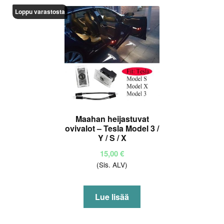
Loppu varastosta
Maahan heijastuvat
ovivalot – Tesla Model 3 /
Y / S / X
15,00
€
(Sis. ALV)
Lue lisää