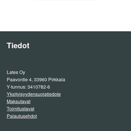
on
useampi
muunnelma.
Voit
tehdä
valinnat
Tiedot
tuotteen
sivulla.
Lates Oy
Paavontie 4, 33960 Pirkkala
Y-tunnus: 3410782-6
Yksityisyydensuojatiedote
Maksutavat
Toimitustavat
Palautusehdot