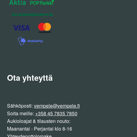
Ota yhteyttä
Sähköposti:
vempele@vempele.fi
Soita meille:
+358 45 7835 7850
Aukioloajat & tilausten nouto:
Maanantai - Perjantai klo 8-16
Yhteydenottolomake