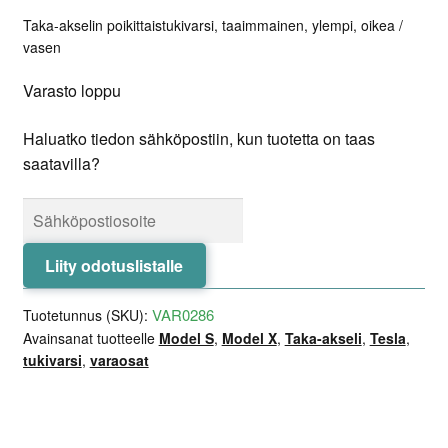
Taka-akselin poikittaistukivarsi, taaimmainen, ylempi, oikea /
vasen
Varasto loppu
Haluatko tiedon sähköpostiin, kun tuotetta on taas
saatavilla?
Liity odotuslistalle
VAR0286
Tuotetunnus (SKU):
Avainsanat tuotteelle
Model S
,
Model X
,
Taka-akseli
,
Tesla
,
tukivarsi
,
varaosat