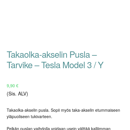
Takaolka-akselin Pusla –
Tarvike – Tesla Model 3 / Y
9,90
€
(Sis. ALV)
Takaolka-akselin pusla. Sopii myös taka-akselin etummaiseen
yläpuoliseen tukivarteen.
Pelkän puslan vaihdolla voidaan usein välttää kalliimman