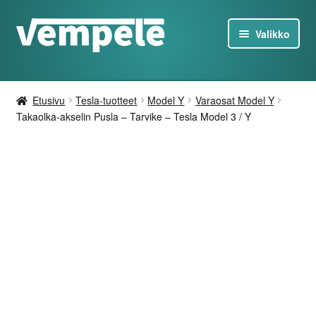
Siirry
Siirry
Valikko
navigointiin
sisältöön
Tesla-Tuotteet
Etusivu
Tesla-tuotteet
Model Y
Varaosat Model Y
Laturit
Takaolka-akselin Pusla – Tarvike – Tesla Model 3 / Y
Tarjoukset
Tietoa
Ota yhteyttä
FI