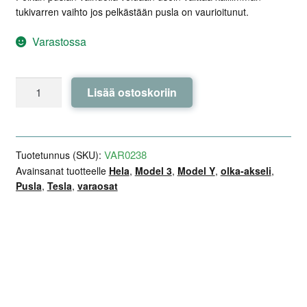
tukivarren vaihto jos pelkästään pusla on vaurioitunut.
Varastossa
Takaolka-
Lisää ostoskoriin
akselin
Pusla
-
Tarvike
VAR0238
Tuotetunnus (SKU):
-
Avainsanat tuotteelle
Hela
,
Model 3
,
Model Y
,
olka-akseli
,
Pusla
,
Tesla
,
varaosat
Tesla
Model
3
/
Lisätiedot
Arviot (0)
Kuvaus
Y
määrä