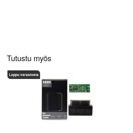
Sinun on
kirjauduttava sisään
kun haluat
kirjoittaa arvioinnin.
Tutustu myös
Loppu varastosta