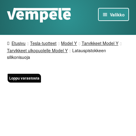
Siirry
Siirry
Valikko
navigointiin
sisältöön
Tesla-Tuotteet
Etusivu
Tesla-tuotteet
Model Y
Tarvikkeet Model Y
Laturit
Tarvikkeet ulkopuolelle Model Y
Latauspistokkeen
silikonisuoja
Tarjoukset
Loppu varastosta
Loppu varastosta
Tietoa
Ota yhteyttä
FI