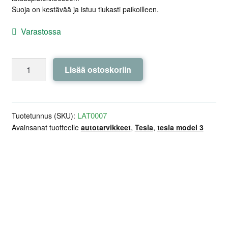
Suoja on kestävää ja istuu tiukasti paikoilleen.
Varastossa
Latauspistokkeen
Lisää ostoskoriin
silikonisuoja
määrä
LAT0007
Tuotetunnus (SKU):
Avainsanat tuotteelle
autotarvikkeet
,
Tesla
,
tesla model 3
Lisätiedot
Arviot (0)
Kuvaus