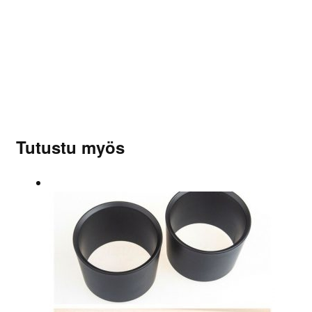
Tuotearvioita ei vielä ole.
Sinun on
kirjauduttava sisään
kun haluat kirjoittaa
arvioinnin.
Tutustu myös