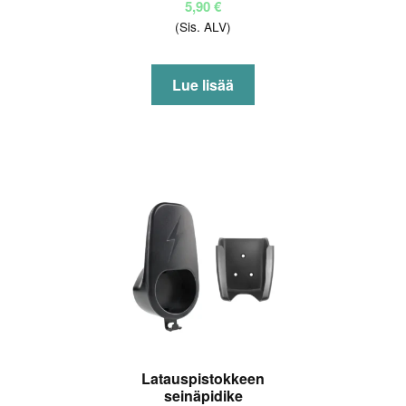
5,90
€
(Sis. ALV)
Lue lisää
Latauspistokkeen
seinäpidike