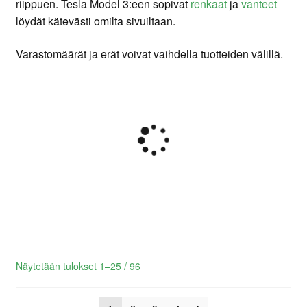
riippuen. Tesla Model 3:een sopivat
renkaat
ja
vanteet
löydät kätevästi omilta sivuiltaan.
Varastomäärät ja erät voivat vaihdella tuotteiden välillä.
‎ ‎‎ ‎‎ ‎
Lajiteltu
Näytetään tulokset 1–25 / 96
uusimman
mukaan