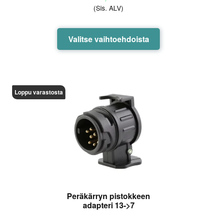
(Sis. ALV)
7,90 €
-
13,90 €
Tällä
Valitse vaihtoehdoista
tuotteella
on
useampi
muunnelma.
Loppu varastosta
Voit
tehdä
valinnat
tuotteen
sivulla.
Peräkärryn pistokkeen
adapteri 13->7