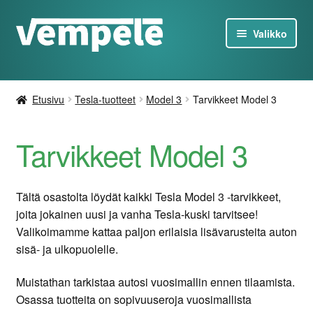
Siirry
Siirry
Valikko
navigointiin
sisältöön
Tesla-Tuotteet
Etusivu
Tesla-tuotteet
Model 3
Tarvikkeet Model 3
Laturit
Tarvikkeet Model 3
Tarjoukset
Tietoa
Tältä osastolta löydät kaikki Tesla Model 3 -tarvikkeet,
joita jokainen uusi ja vanha Tesla-kuski tarvitsee!
Ota yhteyttä
Valikoimamme kattaa paljon erilaisia lisävarusteita auton
sisä- ja ulkopuolelle.
FI
Muistathan tarkistaa autosi vuosimallin ennen tilaamista.
Osassa tuotteita on sopivuuseroja vuosimallista