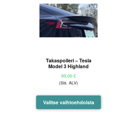
Takaspoileri – Tesla
Model 3 Highland
99,00
€
(Sis. ALV)
Tällä
Valitse vaihtoehdoista
tuotteella
on
useampi
muunnelma.