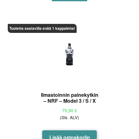
Tuotetta saatavilla enää 1 kappaletta!
Ilmastoinnin painekytkin
– NRF – Model 3 / S / X
79,90
€
(Sis. ALV)
Lisää ostoskoriin