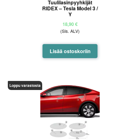
Tuulilasinpyyhkijät
RIDEX – Tesla Model 3 /
Y
18,90
€
(Sis. ALV)
Lisää ostoskoriin
Loppu varastosta