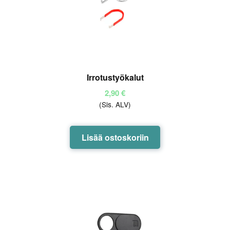
tuotteen
sivulla.
Irrotustyökalut
2,90
€
(Sis. ALV)
Lisää ostoskoriin