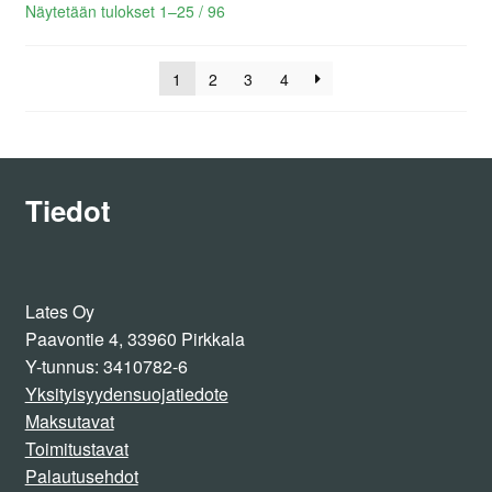
Lajiteltu
Näytetään tulokset 1–25 / 96
uusimman
mukaan
1
2
3
4
Tiedot
Lates Oy
Paavontie 4, 33960 Pirkkala
Y-tunnus: 3410782-6
Yksityisyydensuojatiedote
Maksutavat
Toimitustavat
Palautusehdot