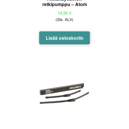
retkipumppu – Atom
18,90
€
(Sis. ALV)
Lisää ostoskoriin