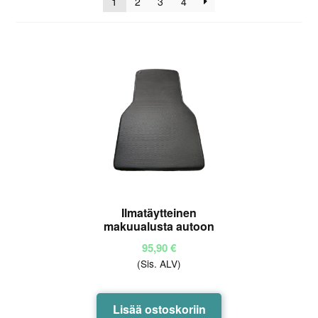
1
2
3
4
Ilmatäytteinen
makuualusta autoon
95,90
€
(Sis. ALV)
Lisää ostoskoriin