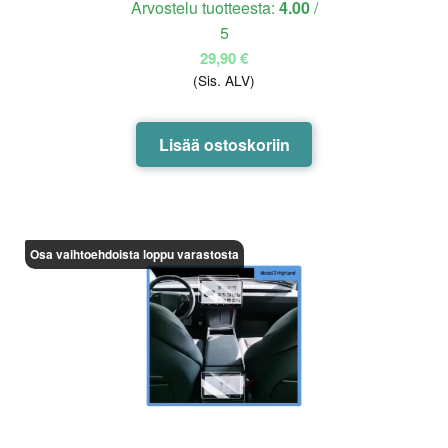
Arvostelu tuotteesta:
4.00
/
5
29,90
€
(Sis. ALV)
Lisää ostoskoriin
Osa vaihtoehdoista loppu varastosta