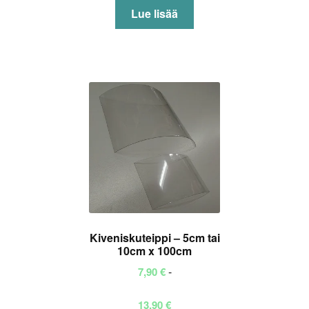
Lue lisää
Kiveniskuteippi – 5cm tai
10cm x 100cm
-
7,90
€
Hintaluokka:
13,90
€