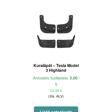
useampi
muunnelma.
Voit
tehdä
valinnat
tuotteen
sivulla.
Kuraläpät – Tesla Model
3 Highland
Arvostelu tuotteesta:
5.00
/
5
24,99
€
(Sis. ALV)
Lisää ostoskoriin