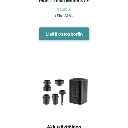
Plus – Tesla Model 3 / Y
11,90
€
(Sis. ALV)
Lisää ostoskoriin
Akkukäyttöinen