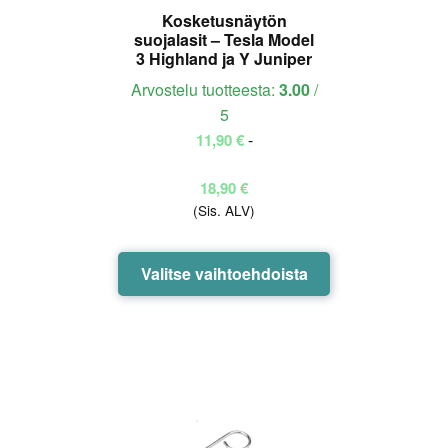
Kosketusnäytön
suojalasit – Tesla Model
3 Highland ja Y Juniper
Arvostelu tuotteesta:
3.00
/
5
-
11,90
€
Hintaluokka:
18,90
€
(Sis. ALV)
11,90 €
-
18,90 €
Tällä
Valitse vaihtoehdoista
tuotteella
on
useampi
muunnelma.
Voit
tehdä
valinnat