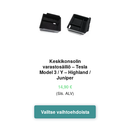
Voit
tehdä
valinnat
tuotteen
sivulla.
Keskikonsolin
varastosäiliö – Tesla
Model 3 / Y – Highland /
Juniper
14,90
€
(Sis. ALV)
Tällä
Valitse vaihtoehdoista
tuotteella
on