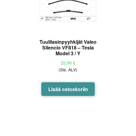
Tuulilasinpyyhkijät Valeo
Silencio VF818 – Tesla
Model 3 / Y
25,90
€
(Sis. ALV)
Lisää ostoskoriin