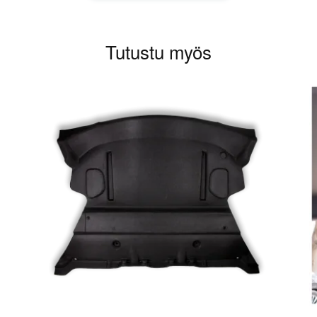
on
useampi
muunnelma.
Tutustu myös
Voit
tehdä
valinnat
tuotteen
sivulla.