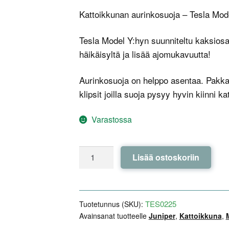
Kattoikkunan aurinkosuoja – Tesla Mod
Tesla Model Y:hyn suunniteltu kaksiosa
häikäisyltä ja lisää ajomukavuutta!
Aurinkosuoja on helppo asentaa. Pakkau
klipsit joilla suoja pysyy hyvin kiinni k
Varastossa
Kattoikkunan
Lisää ostoskoriin
aurinkosuoja
–
Tesla
Model
TES0225
Tuotetunnus (SKU):
Y
Avainsanat tuotteelle
Juniper
,
Kattoikkuna
,
Juniper