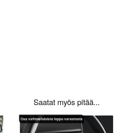
aluat kirjoittaa arvioinnin.
Saatat myös pitää...
Osa vaihtoehdoista loppu varastosta