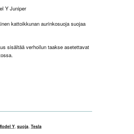
el Y Juniper
inen kattoikkunan aurinkosuoja suojaa
s sisältää verhoilun taakse asetettavat
atossa.
Model Y
,
suoja
,
Tesla