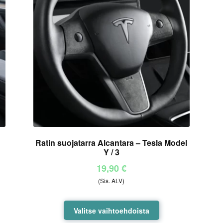
Ratin suojatarra Alcantara – Tesla Model
Y / 3
19,90
€
(Sis. ALV)
Tällä
Valitse vaihtoehdoista
tuotteella