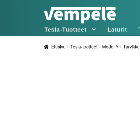
Siirry
Siirry
navigointiin
sisältöön
Tesla-Tuotteet
Laturit
Etusivu
Tesla-tuotteet
Model Y
Tarvikke