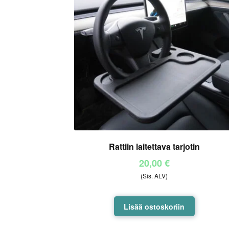
Rattiin laitettava tarjotin
20,00
€
(Sis. ALV)
Lisää ostoskoriin