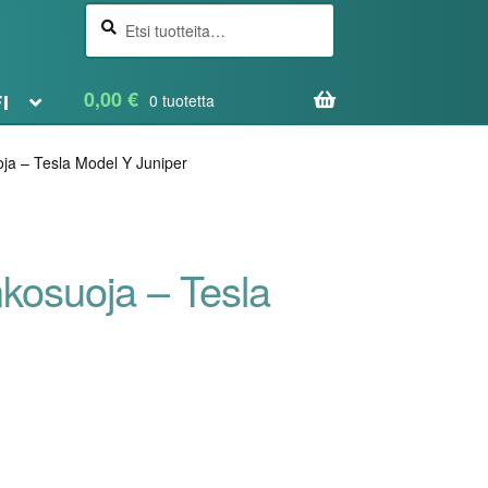
Etsi
Haku
0,00
€
FI
0 tuotetta
oja – Tesla Model Y Juniper
nkosuoja – Tesla