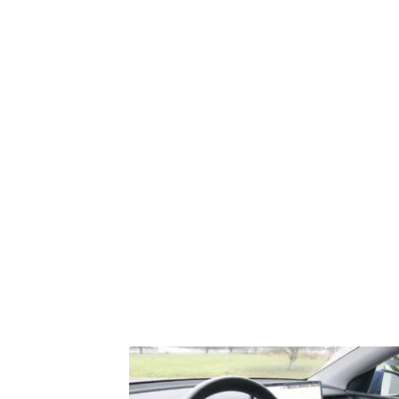
Tuotearvioita ei vielä ole.
Sinun on
kirjauduttava sisään
kun h