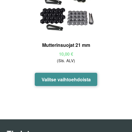
tuotteen
sivulla.
Mutterinsuojat 21 mm
10,00
€
(Sis. ALV)
Tällä
Valitse vaihtoehdoista
tuotteella
on
useampi
muunnelma.
Voit
tehdä
valinnat