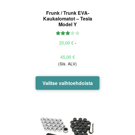
Frunk / Trunk EVA-
Kaukalomatot – Tesla
Model Y
Arvoste
-
25,00
€
lu
tuottees
Hintaluokka:
45,00
€
ta:
3.00
(Sis. ALV)
25,00 €
/ 5
-
45,00 €
Tällä
Valitse vaihtoehdoista
tuotteella
on
useampi
muunnelma.
Voit
tehdä
valinnat