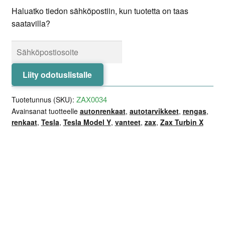
Haluatko tiedon sähköpostiin, kun tuotetta on taas
saatavilla?
Liity odotuslistalle
ZAX0034
Tuotetunnus (SKU):
Avainsanat tuotteelle
autonrenkaat
,
autotarvikkeet
,
rengas
,
renkaat
,
Tesla
,
Tesla Model Y
,
vanteet
,
zax
,
Zax Turbin X
Lisätiedot
Arviot (0)
Kuvaus