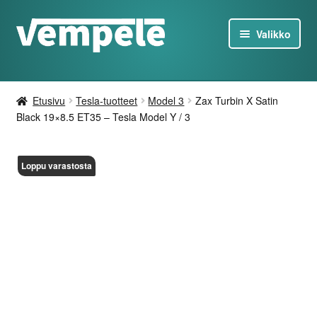
Siirry
Siirry
Valikko
navigointiin
sisältöön
Tesla-Tuotteet
Etusivu
Tesla-tuotteet
Model 3
Zax Turbin X Satin
Laturit
Black 19×8.5 ET35 – Tesla Model Y / 3
Tarjoukset
Loppu varastosta
Tietoa
Ota yhteyttä
FI