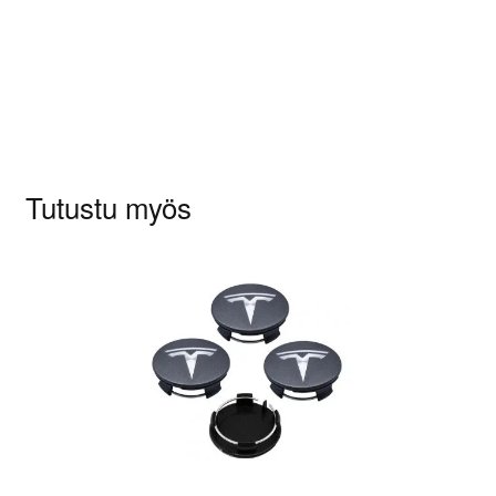
Sinun on
kirjauduttava sisään
kun haluat
kirjoittaa arvioinnin.
Tutustu myös