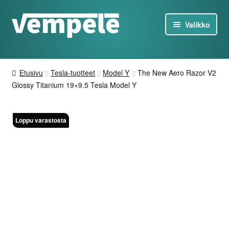
Siirry
Siirry
Valikko
navigointiin
sisältöön
Tesla-Tuotteet
Etusivu
Tesla-tuotteet
Model Y
The New Aero Razor V2
Laturit
Glossy Titanium 19×9.5 Tesla Model Y
Tarjoukset
Loppu varastosta
Loppu varastosta
Tietoa
Ota yhteyttä
FI