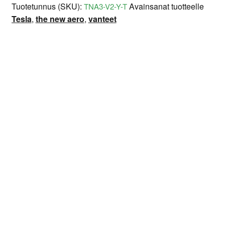
Tuotetunnus (SKU):
Avainsanat tuotteelle
TNA3-V2-Y-T
Tesla
Tesla
,
the new aero
,
vanteet
Model
Lisätiedot
Arviot (0)
Kuvaus
Y
määrä
Leveys: 9.5″
Vanteen halkaisija: 19″
Keskireiän halkaisija: 64,1 mm
Pulttijako: 5 x 114.3
ET: 45