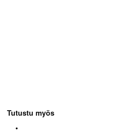
Vanteen sopivuus
Glossy Titanium
Vanteen väri
Arviot
Tuotearvioita ei vielä ole.
Sinun on
kirjauduttava sisään
kun haluat kirjoittaa
arvioinnin.
Tutustu myös