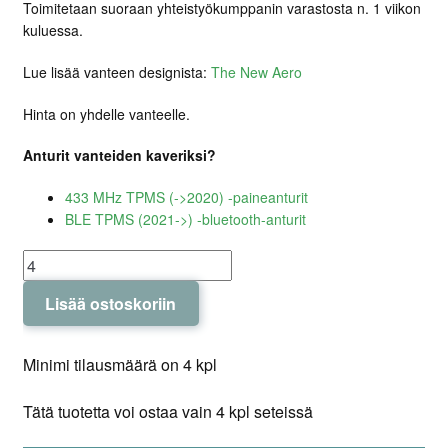
Toimitetaan suoraan yhteistyökumppanin varastosta n. 1 viikon
kuluessa.
Lue lisää vanteen designista:
The New Aero
Hinta on yhdelle vanteelle.
Anturit vanteiden kaveriksi?
433 MHz TPMS (->2020) -paineanturit
BLE TPMS (2021->) -bluetooth-anturit
The
New
Lisää ostoskoriin
Aero
Razor
V2
Minimi tilausmäärä on 4 kpl
Glossy
Titanium
Tätä tuotetta voi ostaa vain 4 kpl seteissä
19x9.5