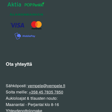
Ota yhteyttä
Sähköposti:
vempele@vempele.fi
Soita meille:
+358 45 7835 7850
Aukioloajat & tilausten nouto:
Maanantai - Perjantai klo 8-16
Yhteydenottolomake