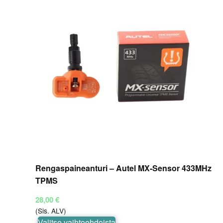
Rengaspaineanturi – Autel MX-Sensor 433MHz
TPMS
28,00
€
(Sis. ALV)
Tällä
Valitse vaihtoehdoista