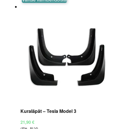
tuotteella
on
useampi
muunnelma.
Voit
tehdä
valinnat
tuotteen
sivulla.
Kuraläpät – Tesla Model 3
21,90
€
(Sis. ALV)