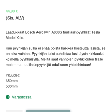
44,90
€
(Sis. ALV)
Laadukkaat Bosch AeroTwin A638S tuulilasinpyyhkijät Tesla
Model X:lle.
Kun pyyhkijän sulka ei enää poista kaikkea kosteutta lasista, se
on aika vaihtaa. Pyyhkijän tulisi puhdistaa lasi täysin kirkkaaksi
kolmella pyyhkäisyllä. Meiltä saat vanhojen pyyhkijöiden tilalle
molemmat tuulilasinpyyhkijät edulliseen yhteishintaan!
Pituudet:
650mm
530mm
Varastossa