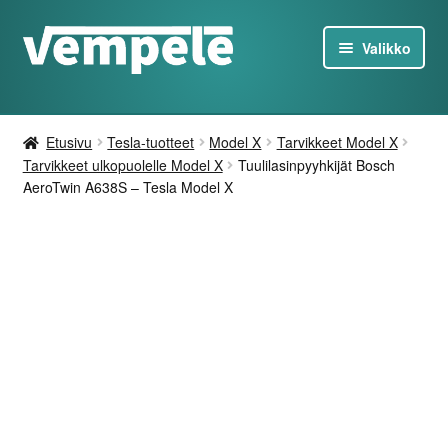
Siirry
Siirry
Valikko
navigointiin
sisältöön
Tesla-Tuotteet
Etusivu
Tesla-tuotteet
Model X
Tarvikkeet Model X
Laturit
Tarvikkeet ulkopuolelle Model X
Tuulilasinpyyhkijät Bosch
AeroTwin A638S – Tesla Model X
Tarjoukset
Tietoa
Ota yhteyttä
FI