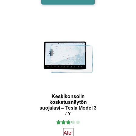
Keskikonsolin
kosketusnäytön
suojalasi – Tesla Model 3
/ Y
Arvostel
Ale!
u