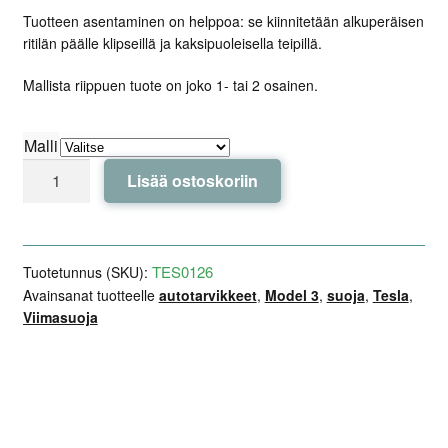
Tuotteen asentaminen on helppoa: se kiinnitetään alkuperäisen
ritilän päälle klipseillä ja kaksipuoleisella teipillä.
Mallista riippuen tuote on joko 1- tai 2 osainen.
Malli
Ilmanoton
Lisää ostoskoriin
lisäsuoja
puskuriin
-
Tesla
TES0126
Tuotetunnus (SKU):
Model
Avainsanat tuotteelle
autotarvikkeet
,
Model 3
,
suoja
,
Tesla
,
Viimasuoja
3
/
Y
määrä
Lisätiedot
Arviot (0)
Kuvaus