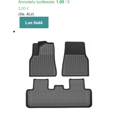
Arvostelu tuotteesta:
1.00
/ 5
2,00
€
(Sis. ALV)
Lue lisää