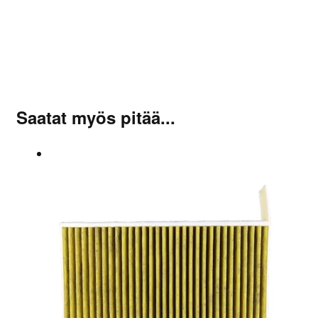
Sinun on
kirjauduttava sisään
kun haluat kirjoittaa
arvioinnin.
Saatat myös pitää...