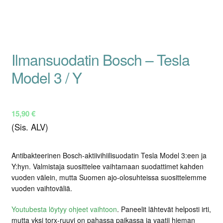
Ilmansuodatin Bosch – Tesla
Model 3 / Y
15,90
€
(Sis. ALV)
Antibakteerinen Bosch-aktiivihiilisuodatin Tesla Model 3:een ja
Y:hyn. Valmistaja suosittelee vaihtamaan suodattimet kahden
vuoden välein, mutta Suomen ajo-olosuhteissa suosittelemme
vuoden vaihtoväliä.
Youtubesta löytyy ohjeet vaihtoon
. Paneelit lähtevät helposti irti,
mutta yksi torx-ruuvi on pahassa paikassa ja vaatii hieman