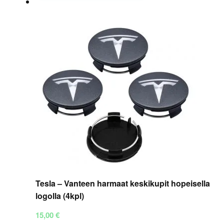
on
useampi
muunnelma.
Voit
tehdä
valinnat
tuotteen
sivulla.
Tesla – Vanteen harmaat keskikupit hopeisella
logolla (4kpl)
15,00
€