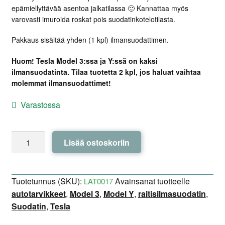
epämiellyttävää asentoa jalkatilassa 🙂 Kannattaa myös
varovasti imuroida roskat pois suodatinkotelotilasta.
Pakkaus sisältää yhden (1 kpl) ilmansuodattimen.
Huom! Tesla Model 3:ssa ja Y:ssä on kaksi
ilmansuodatinta. Tilaa tuotetta 2 kpl, jos haluat vaihtaa
molemmat ilmansuodattimet!
Varastossa
Ilmansuodatin
Lisää ostoskoriin
Bosch
-
Tesla
Tuotetunnus (SKU):
Avainsanat tuotteelle
LAT0017
Model
autotarvikkeet
,
Model 3
,
Model Y
,
raitisilmasuodatin
,
3
Suodatin
,
Tesla
/
Y