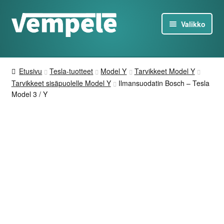
Siirry
Siirry
Valikko
navigointiin
sisältöön
Tesla-Tuotteet
Etusivu
Tesla-tuotteet
Model Y
Tarvikkeet Model Y
Laturit
Tarvikkeet sisäpuolelle Model Y
Ilmansuodatin Bosch – Tesla
Model 3 / Y
Tarjoukset
Tietoa
Ota yhteyttä
FI