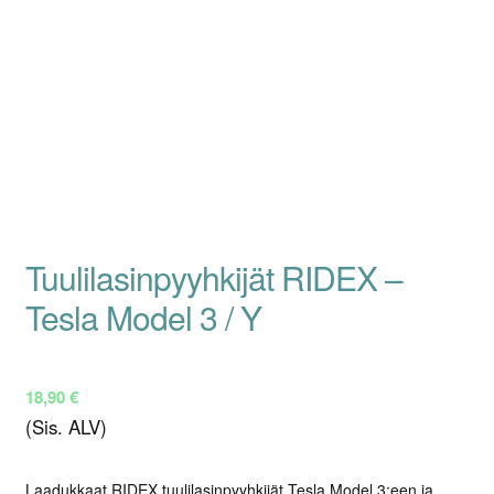
Tuulilasinpyyhkijät RIDEX –
Tesla Model 3 / Y
18,90
€
(Sis. ALV)
Laadukkaat RIDEX tuulilasinpyyhkijät Tesla Model 3:een ja