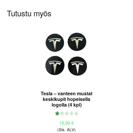
:
Tutustu myös
1.
00
/ 5
Tesla – vanteen mustat
keskikupit hopeisella
logolla (4 kpl)
Ar
15,00
€
vo
(Sis. ALV)
ste