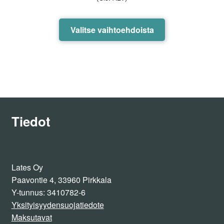
Tällä
Valitse vaihtoehdoista
tuotteella
on
useampi
muunnelma.
Voit
tehdä
valinnat
Tiedot
tuotteen
sivulla.
Lates Oy
Paavontie 4, 33960 Pirkkala
Y-tunnus: 3410782-6
Yksityisyydensuojatiedote
Maksutavat