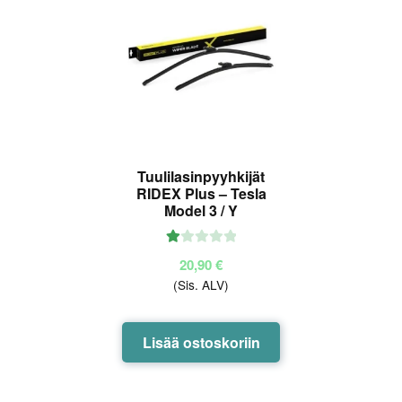
Tuulilasinpyyhkijät
RIDEX Plus – Tesla
Model 3 / Y
Ar
20,90
€
vo
(Sis. ALV)
ste
lu
tu
Lisää ostoskoriin
ott
ee
sta