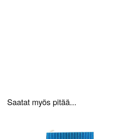
Arviot
Tuotearvioita ei vielä ole.
Sinun on
kirjauduttava sisään
kun haluat
kirjoittaa arvioinnin.
Saatat myös pitää...