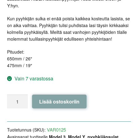
Y:hyn.
Kun pyyhkijän sulka ei enää poista kaikkea kosteutta lasista, se
on aika vaihtaa. Pyyhkijän tulisi puhdistaa lasi täysin kirkkaaksi
kolmella pyyhkäisyllä. Meiltä saat vanhojen pyyhkijöiden tilalle
molemmat tuulilasinpyyhkijät edulliseen yhteishintaan!
Pituudet:
650mm / 26″
475mm / 19″
Vain 7 varastossa
Tuulilasinpyyhkijät
Lisää ostoskoriin
RIDEX
-
Tesla
Model
VAR0125
Tuotetunnus (SKU):
3
Avainsanat tuotteelle
Model 3
,
Model Y
,
pyyhkijänsulat
,