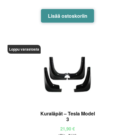
lu
tu
Lisää ostoskoriin
ott
ee
sta
:
1.
Loppu varastosta
00
/ 5
Kuraläpät – Tesla Model
3
21,90
€