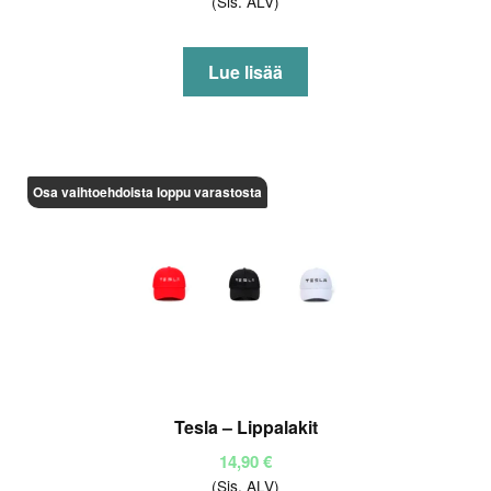
(Sis. ALV)
Lue lisää
Osa vaihtoehdoista loppu varastosta
Tesla – Lippalakit
14,90
€
(Sis. ALV)