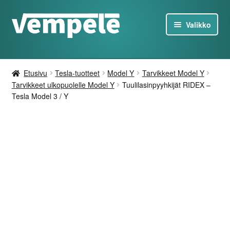
Siirry
Siirry
Valikko
navigointiin
sisältöön
Tesla-Tuotteet
Etusivu
Tesla-tuotteet
Model Y
Tarvikkeet Model Y
Laturit
Tarvikkeet ulkopuolelle Model Y
Tuulilasinpyyhkijät RIDEX –
Tesla Model 3 / Y
Tarjoukset
Tietoa
Ota yhteyttä
FI