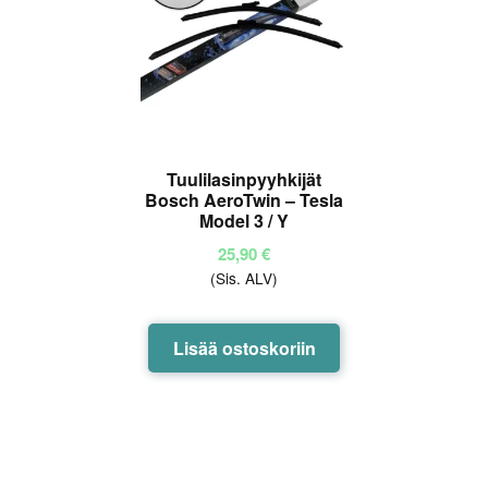
Tuulilasinpyyhkijät
Bosch AeroTwin – Tesla
Model 3 / Y
25,90
€
(Sis. ALV)
Lisää ostoskoriin