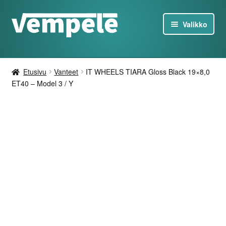
Siirry
Siirry
Valikko
navigointiin
sisältöön
Tesla-Tuotteet
Etusivu
Vanteet
IT WHEELS TIARA Gloss Black 19×8,0
Laturit
ET40 – Model 3 / Y
Tarjoukset
Tietoa
Ota yhteyttä
FI