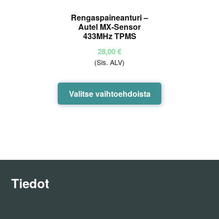
Rengaspaineanturi –
Autel MX-Sensor
433MHz TPMS
28,00
€
(Sis. ALV)
Tällä
Valitse vaihtoehdoista
tuotteella
on
useampi
muunnelma.
Voit
tehdä
valinnat
Tiedot
tuotteen
sivulla.