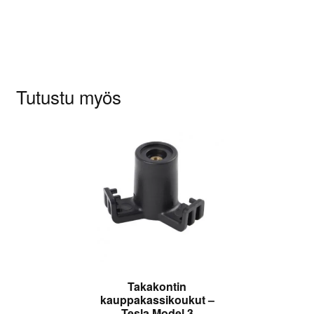
Sinun on
kirjauduttava sisään
kun haluat
kirjoittaa arvioinnin.
Tutustu myös
Takakontin
kauppakassikoukut –
Tesla Model 3