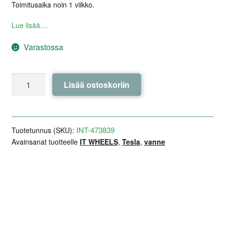
Toimitusaika noin 1 viikko.
Lue lisää…
Varastossa
IT
Lisää ostoskoriin
WHEELS
TIARA
Gloss
Black
INT-473839
Tuotetunnus (SKU):
19x8,0
Avainsanat tuotteelle
IT WHEELS
,
Tesla
,
vanne
ET40
-
Model
Lisätiedot
Arviot (0)
Kuvaus
3
/
Y