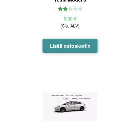
Arvo
5,00
€
stelu
(Sis. ALV)
tuott
eesta:
2.00
Lisää ostoskoriin
/ 5