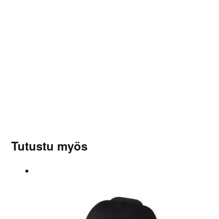
– Tesla Model 3 / Y
Arvostelu tuotteesta:
5
/ 5
rjokkuk
(varmistettu kirjoittaja)
–
20.7.2023
Hyvä istuvuus ja erittäin helppo asennus.
Sinun on
kirjauduttava sisään
kun haluat kirjoittaa
arvioinnin.
Tutustu myös