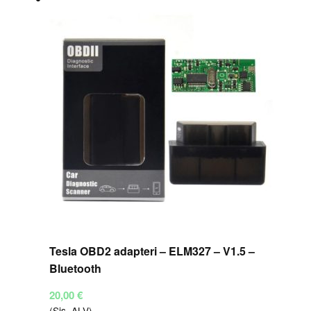
Tesla OBD2 adapteri – ELM327 – V1.5 –
Bluetooth
20,00
€
(Sis. ALV)