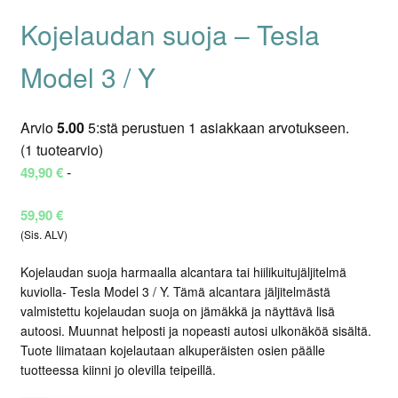
Kojelaudan suoja – Tesla
Model 3 / Y
Arvio
5.00
5:stä perustuen
1
asiakkaan arvotukseen.
(
1
tuotearvio)
-
49,90
€
Hintaluokka:
59,90
€
49,90 €
(Sis. ALV)
-
Kojelaudan suoja harmaalla alcantara tai hiilikuitujäljitelmä
59,90 €
kuviolla- Tesla Model 3 / Y. Tämä alcantara jäljitelmästä
valmistettu kojelaudan suoja on jämäkkä ja näyttävä lisä
autoosi. Muunnat helposti ja nopeasti autosi ulkonäköä sisältä.
Tuote liimataan kojelautaan alkuperäisten osien päälle
tuotteessa kiinni jo olevilla teipeillä.