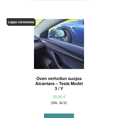
on
useampi
muunnelma.
Loppu varastosta
Voit
tehdä
valinnat
tuotteen
sivulla.
Oven verhoilun suojus
Alcantara – Tesla Model
3 / Y
39,90
€
(Sis. ALV)