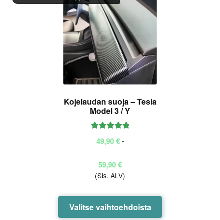
Kojelaudan suoja – Tesla
Model 3 / Y
Arvostelu
-
49,90
€
tuotteesta:
5.00
/ 5
Hintaluokka:
59,90
€
(Sis. ALV)
49,90 €
-
59,90 €
Tällä
Valitse vaihtoehdoista
tuotteella