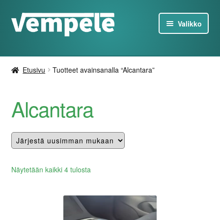
Siirry
Siirry
Valikko
navigointiin
sisältöön
Tesla-Tuotteet
Etusivu
Tuotteet avainsanalla “Alcantara”
Laturit
Alcantara
Tarjoukset
Tietoa
Ota yhteyttä
Lajiteltu
Näytetään kaikki 4 tulosta
uusimman
FI
mukaan