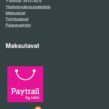
Y-tunnus: 3410782-6
Yksityisyydensuojatiedote
Maksutavat
Toimitustavat
Palautusehdot
Maksutavat