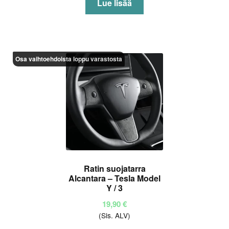
Lue lisää
Osa vaihtoehdoista loppu varastosta
Ratin suojatarra
Alcantara – Tesla Model
Y / 3
19,90
€
(Sis. ALV)