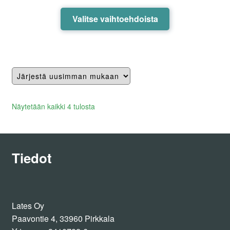
Tällä
Valitse vaihtoehdoista
tuotteella
on
useampi
muunnelma.
Voit
tehdä
valinnat
Lajiteltu
Näytetään kaikki 4 tulosta
tuotteen
uusimman
sivulla.
mukaan
Tiedot
Lates Oy
Paavontie 4, 33960 Pirkkala