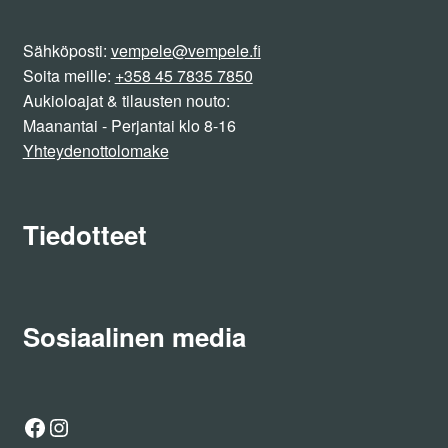
Sähköposti:
vempele@vempele.fi
Soita meille:
+358 45 7835 7850
Aukioloajat & tilausten nouto:
Maanantai - Perjantai klo 8-16
Yhteydenottolomake
Tiedotteet
Sosiaalinen media
Facebook
Instagram