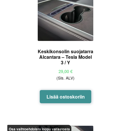
Keskikonsolin suojatarra
Alcantara – Tesla Model
3 / Y
29,00
€
(Sis. ALV)
Lisää ostoskoriin
Osa vaihtoehdoista loppu varastosta