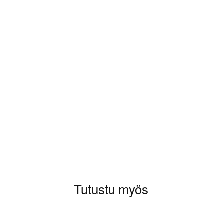
aluat kirjoittaa arvioinnin.
Tutustu myös