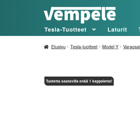
Siirry
Siirry
navigointiin
sisältöön
Tesla-Tuotteet
Laturit
Etusivu
Tesla-tuotteet
Model Y
Varaosa
Tuotetta saatavilla enää 1 kappaletta!