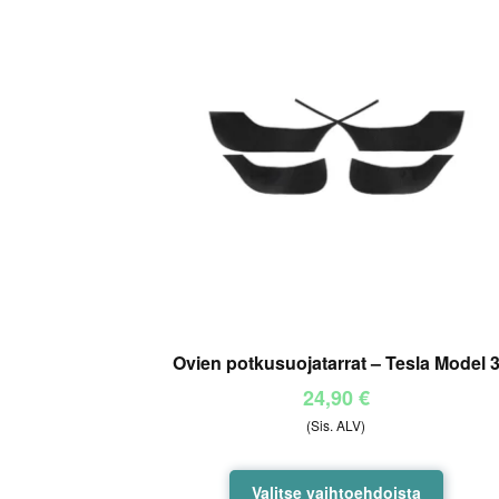
Ovien potkusuojatarrat – Tesla Model 
24,90
€
(Sis. ALV)
Tällä
Valitse vaihtoehdoista