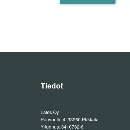
tuotteel
on
useamp
muunne
Voit
tehdä
valinnat
tuottee
sivulla.
Tiedot
Lates Oy
Paavontie 4, 33960 Pirkkala
Y-tunnus: 3410782-6