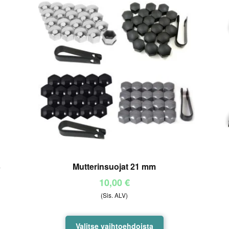
3
Mutterinsuojat 21 mm
10,00
€
(Sis. ALV)
Tällä
Valitse vaihtoehdoista