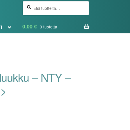
Etsi
Haku
0,00
€
FI
0 tuotetta
uluukku – NTY –
->