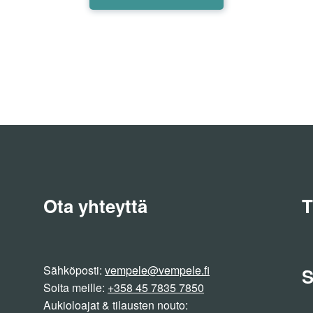
la
tuotteella
on
i
useampi
lma.
muunnelma.
Voit
tehdä
valinnat
n
tuotteen
sivulla.
Ota yhteyttä
T
Sähköposti:
vempele@vempele.fi
S
Soita meille:
+358 45 7835 7850
Aukioloajat & tilausten nouto: