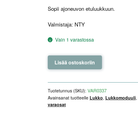
Sopii ajoneuvon etuluukkuun.
Valmistaja: NTY
Vain 1 varastossa
Lukkomoduuli,
Lisää ostoskoriin
etuluukku
–
NTY
–
VAR0337
Tuotetunnus (SKU):
Model
Avainsanat tuotteelle
Lukko
,
Lukkomoduuli
varaosat
3
/
Y
2021
-