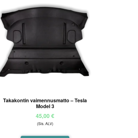
Takakontin vaimennusmatto – Tesla
Model 3
45,00
€
(Sis. ALV)