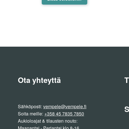
Ota yhteyttä
T
Sähköposti:
vempele@vempele.fi
S
Soita meille:
+358 45 7835 7850
Aukioloajat & tilausten nouto:
Maanantai - Perjantai klo 8-16