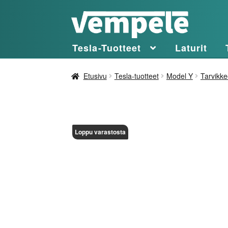
Siirry
Siirry
navigointiin
sisältöön
Tesla-Tuotteet
Laturit
Etusivu
Tesla-tuotteet
Model Y
Tarvikke
Loppu varastosta