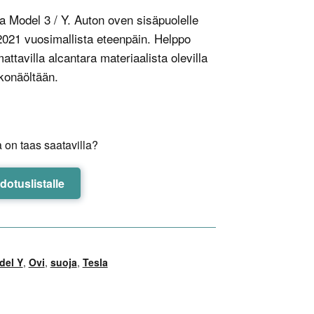
a Model 3 / Y. Auton oven sisäpuolelle
 2021 vuosimallista eteenpäin. Helppo
mattavilla alcantara materiaalista olevilla
lkonäöltään.
 on taas saatavilla?
odotuslistalle
del Y
,
Ovi
,
suoja
,
Tesla