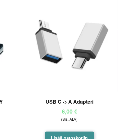
 Y
USB C -> A Adapteri
6,00
€
(Sis. ALV)
Lisää ostoskoriin