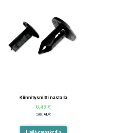
Kiinnitysniitti nastalla
0,49
€
(Sis. ALV)
Lisää ostoskoriin