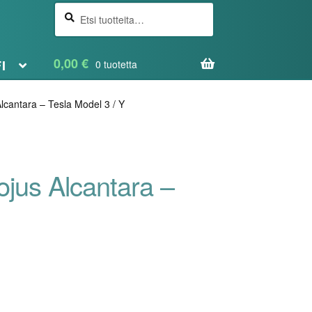
Etsi
Haku
0,00
€
FI
0 tuotetta
lcantara – Tesla Model 3 / Y
ojus Alcantara –