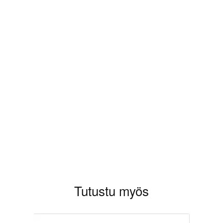
aluat kirjoittaa arvioinnin.
Tutustu myös