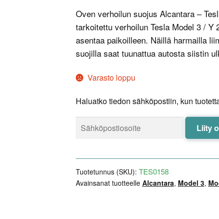
Oven verhoilun suojus Alcantara – Tesl
tarkoitettu verhoilun Tesla Model 3 / Y
asentaa paikoilleen. Näillä harmailla lii
suojilla saat tuunattua autosta siistin u
Varasto loppu
Haluatko tiedon sähköpostiin, kun tuotetta
Liity 
TES0158
Tuotetunnus (SKU):
Avainsanat tuotteelle
Alcantara
,
Model 3
,
Mo