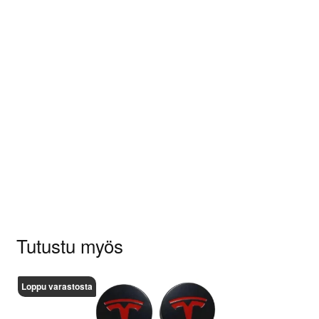
Arviot
Tuotearvioita ei vielä ole.
Sinun on
kirjauduttava sisään
kun haluat
kirjoittaa arvioinnin.
Tutustu myös
Loppu varastosta