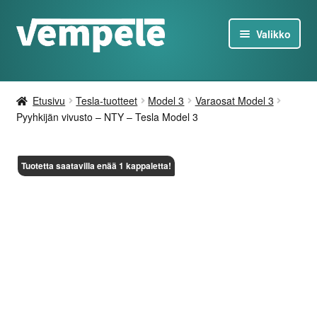
Siirry
Siirry
Valikko
navigointiin
sisältöön
Tesla-Tuotteet
Etusivu
Tesla-tuotteet
Model 3
Varaosat Model 3
Laturit
Pyyhkijän vivusto – NTY – Tesla Model 3
Tarjoukset
Tuotetta saatavilla enää 1 kappaletta!
Tietoa
Ota yhteyttä
FI