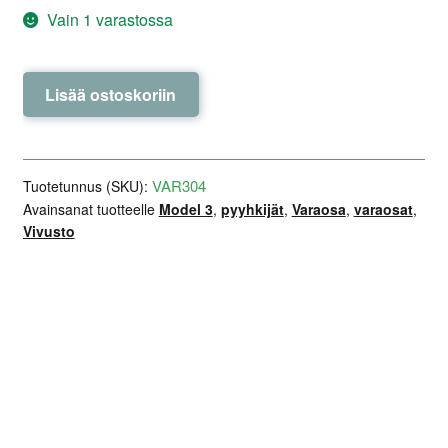
Vain 1 varastossa
Pyyhkijän
Lisää ostoskoriin
vivusto
–
NTY
–
VAR304
Tuotetunnus (SKU):
Tesla
Avainsanat tuotteelle
Model 3
,
pyyhkijät
,
Varaosa
,
varaosat
,
Vivusto
Model
3
määrä
Lisätiedot
Arviot (0)
Kuvaus
Valmistaja: NTY