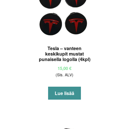
Tesla – vanteen
keskikupit mustat
punaisella logolla (4kpl)
15,00
€
(Sis. ALV)
Lue lisää